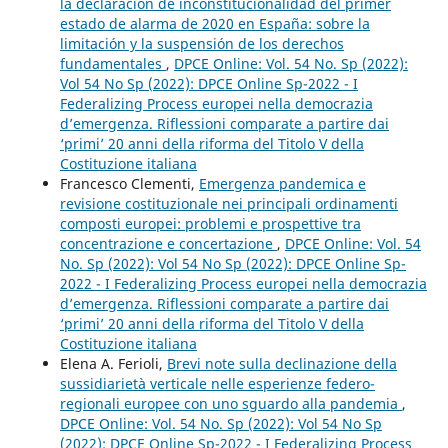
la declaración de inconstitucionalidad del primer
estado de alarma de 2020 en España: sobre la
limitación y la suspensión de los derechos
fundamentales
,
DPCE Online: Vol. 54 No. Sp (2022):
Vol 54 No Sp (2022): DPCE Online Sp-2022 - I
Federalizing Process europei nella democrazia
d’emergenza. Riflessioni comparate a partire dai
‘primi’ 20 anni della riforma del Titolo V della
Costituzione italiana
Francesco Clementi,
Emergenza pandemica e
revisione costituzionale nei principali ordinamenti
composti europei: problemi e prospettive tra
concentrazione e concertazione
,
DPCE Online: Vol. 54
No. Sp (2022): Vol 54 No Sp (2022): DPCE Online Sp-
2022 - I Federalizing Process europei nella democrazia
d’emergenza. Riflessioni comparate a partire dai
‘primi’ 20 anni della riforma del Titolo V della
Costituzione italiana
Elena A. Ferioli,
Brevi note sulla declinazione della
sussidiarietà verticale nelle esperienze federo-
regionali europee con uno sguardo alla pandemia
,
DPCE Online: Vol. 54 No. Sp (2022): Vol 54 No Sp
(2022): DPCE Online Sp-2022 - I Federalizing Process