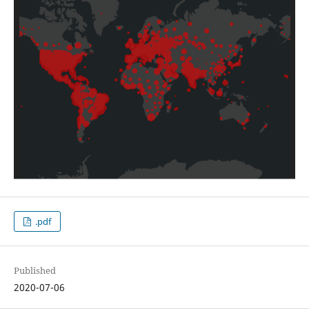
.pdf
Published
2020-07-06