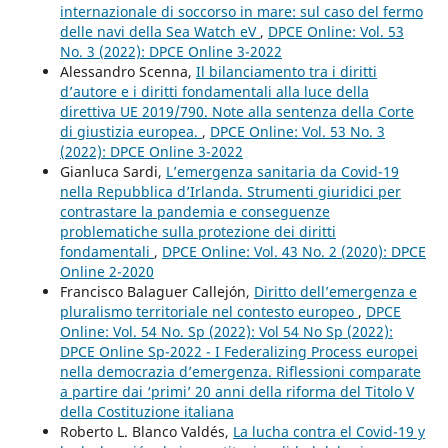
internazionale di soccorso in mare: sul caso del fermo
delle navi della Sea Watch eV
,
DPCE Online: Vol. 53
No. 3 (2022): DPCE Online 3-2022
Alessandro Scenna,
Il bilanciamento tra i diritti
d’autore e i diritti fondamentali alla luce della
direttiva UE 2019/790. Note alla sentenza della Corte
di giustizia europea.
,
DPCE Online: Vol. 53 No. 3
(2022): DPCE Online 3-2022
Gianluca Sardi,
L’emergenza sanitaria da Covid-19
nella Repubblica d’Irlanda. Strumenti giuridici per
contrastare la pandemia e conseguenze
problematiche sulla protezione dei diritti
fondamentali
,
DPCE Online: Vol. 43 No. 2 (2020): DPCE
Online 2-2020
Francisco Balaguer Callejón,
Diritto dell’emergenza e
pluralismo territoriale nel contesto europeo
,
DPCE
Online: Vol. 54 No. Sp (2022): Vol 54 No Sp (2022):
DPCE Online Sp-2022 - I Federalizing Process europei
nella democrazia d’emergenza. Riflessioni comparate
a partire dai ‘primi’ 20 anni della riforma del Titolo V
della Costituzione italiana
Roberto L. Blanco Valdés,
La lucha contra el Covid-19 y