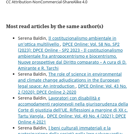
CC Attribution-NonCommercial-ShareAlike 4.0
Most read articles by the same author(s)
Serena Baldin,
Il costituzionalismo ambientale in
un’ottica multilivello
,
DPCE Online: Vol. 58 No. SP2
(2023): DPCE Online - SP2 2023 - Il costituzionalismo
ambientale fra antropocentrismo e biocentrismo.
Nuove prospettive dal Diritto comparato – A cura di D.
Amirante e R. Tarchi
Serena Baldin,
The role of science in environmental
and climate change adjudications in the European
legal space: An introduction
,
DPCE Online: Vol. 43 No.
2 (2020): DPCE Online 2-2020
Serena Baldin,
Lavoratori con disabilità e
accomodamenti ragionevoli nella giurisprudenza della
Corte di giustizia dell’UE. Riflessioni a margine di XX c.
Tartu Vangla
,
DPCE Online: Vol. 49 No. 4 (2021): DPCE
Online 4-2021
Serena Baldin,
I beni culturali immateriali e la
partecipazione della società nella loro salvaguardia: