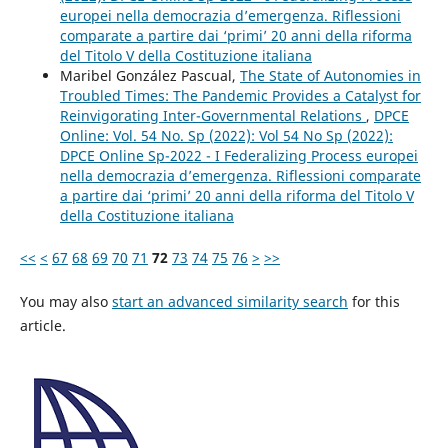
europei nella democrazia d’emergenza. Riflessioni
comparate a partire dai ‘primi’ 20 anni della riforma
del Titolo V della Costituzione italiana
Maribel González Pascual,
The State of Autonomies in
Troubled Times: The Pandemic Provides a Catalyst for
Reinvigorating Inter-Governmental Relations
,
DPCE
Online: Vol. 54 No. Sp (2022): Vol 54 No Sp (2022):
DPCE Online Sp-2022 - I Federalizing Process europei
nella democrazia d’emergenza. Riflessioni comparate
a partire dai ‘primi’ 20 anni della riforma del Titolo V
della Costituzione italiana
<<
<
67
68
69
70
71
72
73
74
75
76
>
>>
You may also
start an advanced similarity search
for this
article.