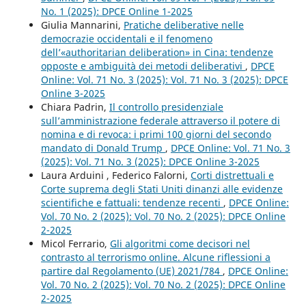
No. 1 (2025): DPCE Online 1-2025
Giulia Mannarini,
Pratiche deliberative nelle
democrazie occidentali e il fenomeno
dell’«authoritarian deliberation» in Cina: tendenze
opposte e ambiguità dei metodi deliberativi
,
DPCE
Online: Vol. 71 No. 3 (2025): Vol. 71 No. 3 (2025): DPCE
Online 3-2025
Chiara Padrin,
Il controllo presidenziale
sull’amministrazione federale attraverso il potere di
nomina e di revoca: i primi 100 giorni del secondo
mandato di Donald Trump
,
DPCE Online: Vol. 71 No. 3
(2025): Vol. 71 No. 3 (2025): DPCE Online 3-2025
Laura Arduini , Federico Falorni,
Corti distrettuali e
Corte suprema degli Stati Uniti dinanzi alle evidenze
scientifiche e fattuali: tendenze recenti
,
DPCE Online:
Vol. 70 No. 2 (2025): Vol. 70 No. 2 (2025): DPCE Online
2-2025
Micol Ferrario,
Gli algoritmi come decisori nel
contrasto al terrorismo online. Alcune riflessioni a
partire dal Regolamento (UE) 2021/784
,
DPCE Online:
Vol. 70 No. 2 (2025): Vol. 70 No. 2 (2025): DPCE Online
2-2025