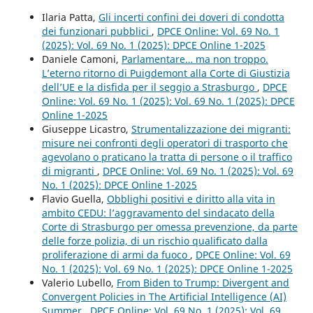
Ilaria Patta,
Gli incerti confini dei doveri di condotta
dei funzionari pubblici
,
DPCE Online: Vol. 69 No. 1
(2025): Vol. 69 No. 1 (2025): DPCE Online 1-2025
Daniele Camoni,
Parlamentare… ma non troppo.
L’eterno ritorno di Puigdemont alla Corte di Giustizia
dell’UE e la disfida per il seggio a Strasburgo
,
DPCE
Online: Vol. 69 No. 1 (2025): Vol. 69 No. 1 (2025): DPCE
Online 1-2025
Giuseppe Licastro,
Strumentalizzazione dei migranti:
misure nei confronti degli operatori di trasporto che
agevolano o praticano la tratta di persone o il traffico
di migranti
,
DPCE Online: Vol. 69 No. 1 (2025): Vol. 69
No. 1 (2025): DPCE Online 1-2025
Flavio Guella,
Obblighi positivi e diritto alla vita in
ambito CEDU: l’aggravamento del sindacato della
Corte di Strasburgo per omessa prevenzione, da parte
delle forze polizia, di un rischio qualificato dalla
proliferazione di armi da fuoco
,
DPCE Online: Vol. 69
No. 1 (2025): Vol. 69 No. 1 (2025): DPCE Online 1-2025
Valerio Lubello,
From Biden to Trump: Divergent and
Convergent Policies in The Artificial Intelligence (AI)
Summer
,
DPCE Online: Vol. 69 No. 1 (2025): Vol. 69