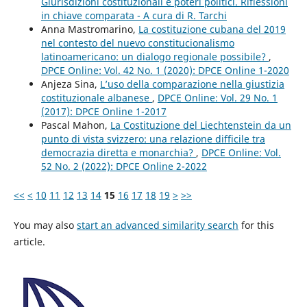
Giurisdizioni costituzionali e poteri politici. Riflessioni
in chiave comparata - A cura di R. Tarchi
Anna Mastromarino,
La costituzione cubana del 2019
nel contesto del nuevo constitucionalismo
latinoamericano: un dialogo regionale possibile?
,
DPCE Online: Vol. 42 No. 1 (2020): DPCE Online 1-2020
Anjeza Sina,
L’uso della comparazione nella giustizia
costituzionale albanese
,
DPCE Online: Vol. 29 No. 1
(2017): DPCE Online 1-2017
Pascal Mahon,
La Costituzione del Liechtenstein da un
punto di vista svizzero: una relazione difficile tra
democrazia diretta e monarchia?
,
DPCE Online: Vol.
52 No. 2 (2022): DPCE Online 2-2022
<<
<
10
11
12
13
14
15
16
17
18
19
>
>>
You may also
start an advanced similarity search
for this
article.