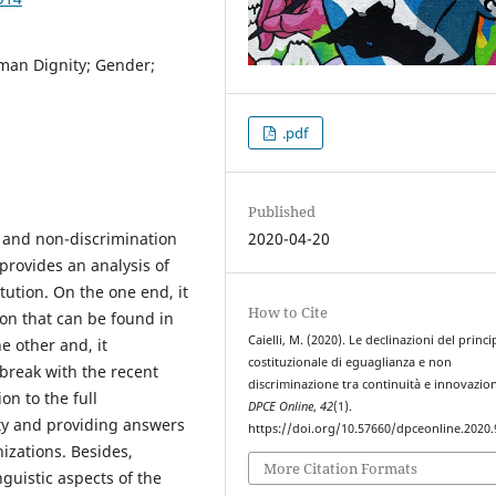
uman Dignity; Gender;
.pdf
Published
ty and non-discrimination
2020-04-20
provides an analysis of
tution. On the one end, it
How to Cite
ion that can be found in
Caielli, M. (2020). Le declinazioni del princi
 other and, it
costituzionale di eguaglianza e non
break with the recent
discriminazione tra continuità e innovazio
on to the full
DPCE Online
,
42
(1).
ty and providing answers
https://doi.org/10.57660/dpceonline.2020.
nizations. Besides,
More Citation Formats
nguistic aspects of the