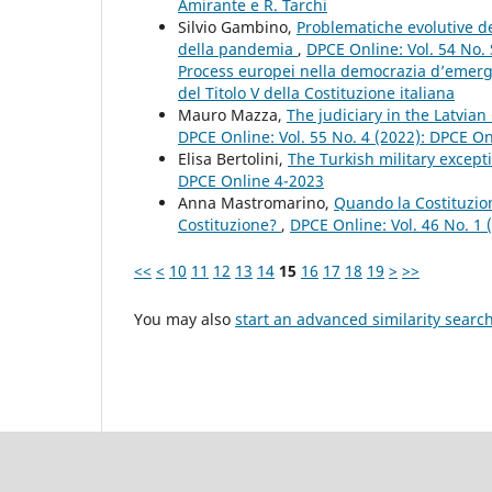
Amirante e R. Tarchi
Silvio Gambino,
Problematiche evolutive de
della pandemia
,
DPCE Online: Vol. 54 No. 
Process europei nella democrazia d’emergen
del Titolo V della Costituzione italiana
Mauro Mazza,
The judiciary in the Latvian
DPCE Online: Vol. 55 No. 4 (2022): DPCE O
Elisa Bertolini,
The Turkish military excep
DPCE Online 4-2023
Anna Mastromarino,
Quando la Costituzio
Costituzione?
,
DPCE Online: Vol. 46 No. 1
<<
<
10
11
12
13
14
15
16
17
18
19
>
>>
You may also
start an advanced similarity searc