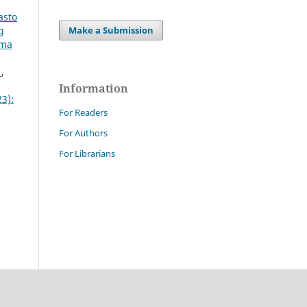
asto
Make a Submission
g
rma
s
,
Information
23):
For Readers
For Authors
For Librarians