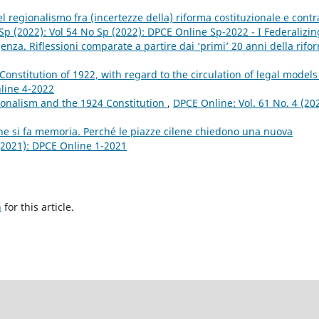
l regionalismo fra (incertezze della) riforma costituzionale e contr
Sp (2022): Vol 54 No Sp (2022): DPCE Online Sp-2022 - I Federalizin
za. Riflessioni comparate a partire dai ‘primi’ 20 anni della rifo
 Constitution of 1922, with regard to the circulation of legal model
nline 4-2022
tionalism and the 1924 Constitution
,
DPCE Online: Vol. 61 No. 4 (20
ne si fa memoria. Perché le piazze cilene chiedono una nuova
 (2021): DPCE Online 1-2021
h
for this article.