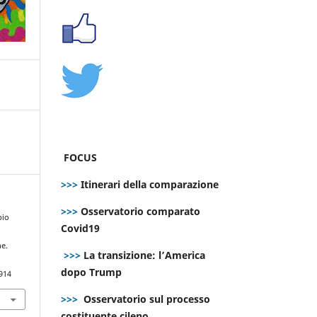
FOCUS
>>>
Itinerari della comparazione
>>>
Osservatorio comparato
pio
Covid19
ne.
>>>
La transizione: l’America
dopo Trump
914
>>>
Osservatorio sul processo
costituente cileno