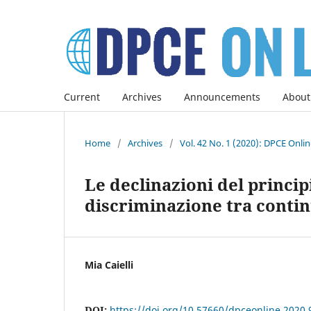
Current
Archives
Announcements
About
Home
/
Archives
/
Vol. 42 No. 1 (2020): DPCE Onli
Le declinazioni del princip
discriminazione tra contin
Mia Caielli
DOI:
https://doi.org/10.57660/dpceonline.2020.