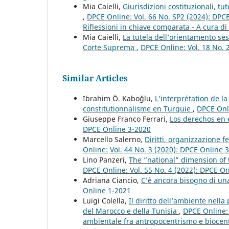
Mia Caielli,
Giurisdizioni costituzionali, tut
,
DPCE Online: Vol. 66 No. SP2 (2024): DPCE 
Riflessioni in chiave comparata - A cura di 
Mia Caielli,
La tutela dell’orientamento sess
Corte Suprema
,
DPCE Online: Vol. 18 No. 
Similar Articles
Ibrahim Ö. Kaboğlu,
L’interprétation de la
constitutionnalisme en Turquie
,
DPCE Onli
Giuseppe Franco Ferrari,
Los derechos en 
DPCE Online 3-2020
Marcello Salerno,
Diritti, organizzazione 
Online: Vol. 44 No. 3 (2020): DPCE Online 
Lino Panzeri,
The “national” dimension of t
DPCE Online: Vol. 55 No. 4 (2022): DPCE O
Adriana Ciancio,
C’è ancora bisogno di un
Online 1-2021
Luigi Colella,
Il diritto dell’ambiente nell
del Marocco e della Tunisia
,
DPCE Online: 
ambientale fra antropocentrismo e biocent