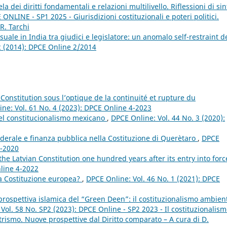
ela dei diritti fondamentali e relazioni multilivello. Riflessioni di sin
ONLINE - SP1 2025 - Giurisdizioni costituzionali e poteri politici.
R. Tarchi
uale in India tra giudici e legislatore: un anomalo self-restraint d
2 (2014): DPCE Online 2/2014
 Constitution sous l’optique de la continuité et rupture du
ne: Vol. 61 No. 4 (2023): DPCE Online 4-2023
el constitucionalismo mexicano
,
DPCE Online: Vol. 44 No. 3 (2020):
federale e finanza pubblica nella Costituzione di Querètaro
,
DPCE
3-2020
he Latvian Constitution one hundred years after its entry into for
nline 4-2022
a Costituzione europea?
,
DPCE Online: Vol. 46 No. 1 (2021): DPCE
a prospettiva islamica del “Green Deen”: il costituzionalismo ambien
Vol. 58 No. SP2 (2023): DPCE Online - SP2 2023 - Il costituzionalis
rismo. Nuove prospettive dal Diritto comparato – A cura di D.