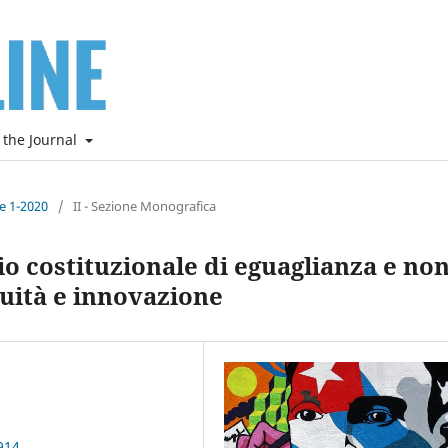
 the Journal
ne 1-2020
/
II - Sezione Monografica
io costituzionale di eguaglianza e no
uità e innovazione
914