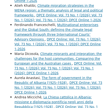
Online 1-2026
Atieh Khatibi,
Climate migration strategies in the
MENA region: a thematic analysis of legal and political
frameworks
,
DPCE Online: Vol. 73 No. 1 (2026): Vol. 73
No. 1 (2026): Vol. 73 No. 1 (2026): DPCE Online 1-2026
Ferdinando Franceschelli,
Multinational enterprises
and the Global South: defining the climate legal
framework through three International Courts'
Advisory Opinions
,
DPCE Online: Vol. 73 No. 1 (2026):
Vol. 73 No. 1 (2026): Vol. 73 No. 1 (2026): DPCE Online
1-2026
Maria Dicosola,
Climate migrants and integration: the
challenges for the host communities. Comparing the
European and the Australian cases
,
DPCE Online: Vol.
73 No. 1 (2026): Vol. 73 No. 1 (2026): Vol. 73 No. 1
(2026): DPCE Online 1-2026
Aurela Anastasi,
The form of government in the
Republic of Albania (1925–1928)
,
DPCE Online: Vol. 73
No. 1 (2026): Vol. 73 No. 1 (2026): Vol. 73 No. 1 (2026):
DPCE Online 1-2026
Andrea Miccichè,
La Chiesa cattolica in Albania:
missione e diplomazia pontificia negli anni della
Repubblica (1925-1928)
,
DPCE Online: Vol. 73 No. 1