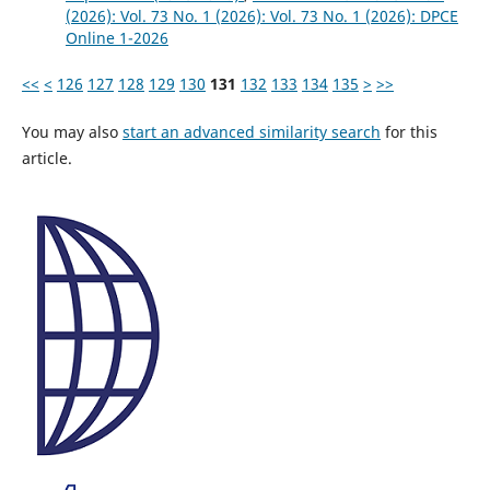
(2026): Vol. 73 No. 1 (2026): Vol. 73 No. 1 (2026): DPCE
Online 1-2026
<<
<
126
127
128
129
130
131
132
133
134
135
>
>>
You may also
start an advanced similarity search
for this
article.