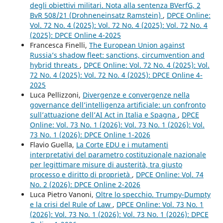
degli obiettivi militari. Nota alla sentenza BVerfG, 2
BvR 508/21 (Drohneneinsatz Ramstein)
,
DPCE Online:
Vol. 72 No. 4 (2025): Vol. 72 No. 4 (2025): Vol. 72 No. 4
(2025): DPCE Online 4-2025
Francesca Finelli,
The European Union against
Russia’s shadow fleet: sanctions, circumvention and
hybrid threats
,
DPCE Online: Vol. 72 No. 4 (2025): Vol.
72 No. 4 (2025): Vol. 72 No. 4 (2025): DPCE Online 4-
2025
Luca Pellizzoni,
Divergenze e convergenze nella
governance dell’intelligenza artificiale: un confronto
sull’attuazione dell’AI Act in Italia e Spagna
,
DPCE
Online: Vol. 73 No. 1 (2026): Vol. 73 No. 1 (2026): Vol.
73 No. 1 (2026): DPCE Online 1-2026
Flavio Guella,
La Corte EDU e i mutamenti
interpretativi del parametro costituzionale nazionale
per legittimare misure di austerità, tra giusto
processo e diritto di proprietà
,
DPCE Online: Vol. 74
No. 2 (2026): DPCE Online 2-2026
Luca Pietro Vanoni,
Oltre lo specchio. Trumpy-Dumpty
e la crisi del Rule of Law
,
DPCE Online: Vol. 73 No. 1
(2026): Vol. 73 No. 1 (2026): Vol. 73 No. 1 (2026): DPCE