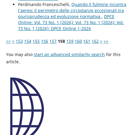
Ferdinando Franceschelli,
Quando il fulmine incontra
l’aereo: il perimetro delle circostanze eccezionali tra
giurisprudenza ed evoluzione normativa
,
DPCE
Online: Vol. 73 No. 1 (2026): Vol. 73 No. 1 (2026): Vol.
73 No. 1 (2026): DPCE Online 1-2026
<<
<
153
154
155
156
157
158
159
160
161
162
>
>>
You may also
start an advanced similarity search
for this
article.