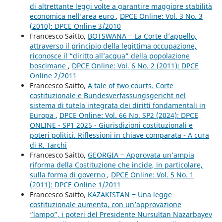
di altrettante leggi volte a garantire maggiore stabilità
economica nell’area euro
,
DPCE Online: Vol. 3 No. 3
(2010): DPCE Online 3/2010
Francesco Saitto,
BOTSWANA ‒ La Corte d’appello,
attraverso il principio della legittima occupazione,
riconosce il “diritto all’acqua” della popolazione
boscimane
,
DPCE Online: Vol. 6 No. 2 (2011): DPCE
Online 2/2011
Francesco Saitto,
A tale of two courts. Corte
costituzionale e Bundesverfassungsgericht nel
sistema di tutela integrata dei diritti fondamentali in
Europa
,
DPCE Online: Vol. 66 No. SP2 (2024): DPCE
ONLINE - SP1 2025 - Giurisdizioni costituzionali e
poteri politici. Riflessioni in chiave comparata - A cura
di R. Tarchi
Francesco Saitto,
GEORGIA ‒ Approvata un’ampia
riforma della Costituzione che incide, in particolare,
sulla forma di governo
,
DPCE Online: Vol. 5 No. 1
(2011): DPCE Online 1/2011
Francesco Saitto,
KAZAKISTAN ‒ Una legge
costituzionale aumenta, con un’approvazione
“lampo”, i poteri del Presidente Nursultan Nazarbayev