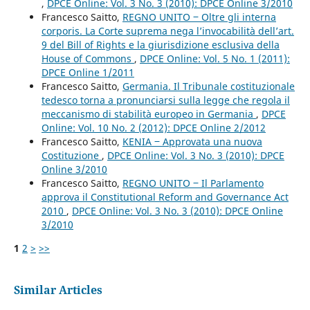
,
DPCE Online: Vol. 3 No. 3 (2010): DPCE Online 3/2010
Francesco Saitto,
REGNO UNITO ‒ Oltre gli interna
corporis. La Corte suprema nega l’invocabilità dell’art.
9 del Bill of Rights e la giurisdizione esclusiva della
House of Commons
,
DPCE Online: Vol. 5 No. 1 (2011):
DPCE Online 1/2011
Francesco Saitto,
Germania. Il Tribunale costituzionale
tedesco torna a pronunciarsi sulla legge che regola il
meccanismo di stabilità europeo in Germania
,
DPCE
Online: Vol. 10 No. 2 (2012): DPCE Online 2/2012
Francesco Saitto,
KENIA ‒ Approvata una nuova
Costituzione
,
DPCE Online: Vol. 3 No. 3 (2010): DPCE
Online 3/2010
Francesco Saitto,
REGNO UNITO ‒ Il Parlamento
approva il Constitutional Reform and Governance Act
2010
,
DPCE Online: Vol. 3 No. 3 (2010): DPCE Online
3/2010
1
2
>
>>
Similar Articles