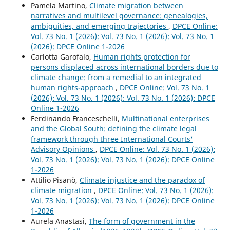
Pamela Martino,
Climate migration between
narratives and multilevel governance: genealogies,
ambiguities, and emerging trajectories
,
DPCE Online:
Vol. 73 No. 1 (2026): Vol. 73 No. 1 (2026): Vol. 73 No. 1
(2026): DPCE Online 1-2026
Carlotta Garofalo,
Human rights protection for
persons displaced across international borders due to
climate change: from a remedial to an integrated
human rights-approach
,
DPCE Online: Vol. 73 No. 1
(2026): Vol. 73 No. 1 (2026): Vol. 73 No. 1 (2026): DPCE
Online 1-2026
Ferdinando Franceschelli,
Multinational enterprises
and the Global South: defining the climate legal
framework through three International Courts'
Advisory Opinions
,
DPCE Online: Vol. 73 No. 1 (2026):
Vol. 73 No. 1 (2026): Vol. 73 No. 1 (2026): DPCE Online
1-2026
Attilio Pisanò,
Climate injustice and the paradox of
climate migration
,
DPCE Online: Vol. 73 No. 1 (2026):
Vol. 73 No. 1 (2026): Vol. 73 No. 1 (2026): DPCE Online
1-2026
Aurela Anastasi,
The form of government in the