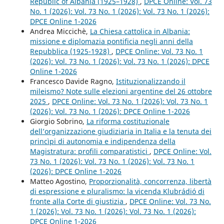
Republic of Albania (1925–1928)
,
DPCE Online: Vol. 73
No. 1 (2026): Vol. 73 No. 1 (2026): Vol. 73 No. 1 (2026):
DPCE Online 1-2026
Andrea Miccichè,
La Chiesa cattolica in Albania:
missione e diplomazia pontificia negli anni della
Repubblica (1925-1928)
,
DPCE Online: Vol. 73 No. 1
(2026): Vol. 73 No. 1 (2026): Vol. 73 No. 1 (2026): DPCE
Online 1-2026
Francesco Davide Ragno,
Istituzionalizzando il
mileismo? Note sulle elezioni argentine del 26 ottobre
2025
,
DPCE Online: Vol. 73 No. 1 (2026): Vol. 73 No. 1
(2026): Vol. 73 No. 1 (2026): DPCE Online 1-2026
Giorgio Sobrino,
La riforma costituzionale
dell’organizzazione giudiziaria in Italia e la tenuta dei
princìpi di autonomia e indipendenza della
Magistratura: profili comparatistici
,
DPCE Online: Vol.
73 No. 1 (2026): Vol. 73 No. 1 (2026): Vol. 73 No. 1
(2026): DPCE Online 1-2026
Matteo Agostino,
Proporzionalità, concorrenza, libertà
di espressione e pluralismo: la vicenda Klubrádió di
fronte alla Corte di giustizia
,
DPCE Online: Vol. 73 No.
1 (2026): Vol. 73 No. 1 (2026): Vol. 73 No. 1 (2026):
DPCE Online 1-2026