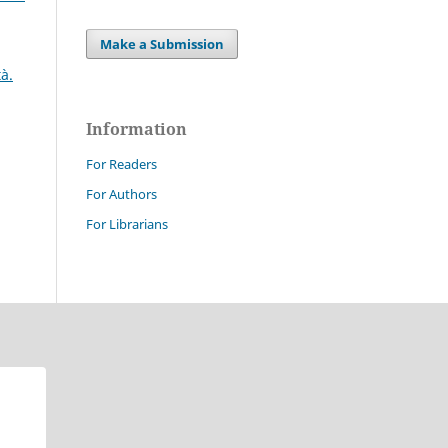
Make a Submission
à.
Information
For Readers
For Authors
For Librarians