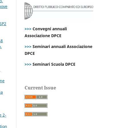
o.
uove
 SP2
>>>
Convegni annuali
Associazione DPCE
58
>>>
Seminari annuali Associazione
.
DPCE
>>>
Seminari Scuola DPCE
i
ine
Current Issue
ia
e 2-
tion