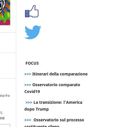
FOCUS
>>>
Itinerari della comparazione
>>>
Osservatorio comparato
Covid19
ica fra
>>>
La transizione: l’America
dopo Trump
1).
898
>>>
Osservatorio sul processo
costituente cileno