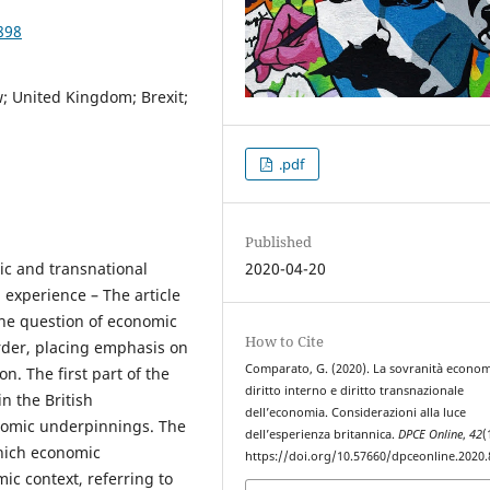
898
; United Kingdom; Brexit;
.pdf
Published
ic and transnational
2020-04-20
 experience – The article
 the question of economic
How to Cite
rder, placing emphasis on
Comparato, G. (2020). La sovranità econom
n. The first part of the
diritto interno e diritto transnazionale
in the British
dell’economia. Considerazioni alla luce
onomic underpinnings. The
dell’esperienza britannica.
DPCE Online
,
42
(
hich economic
https://doi.org/10.57660/dpceonline.2020.
ic context, referring to