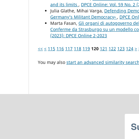
and its limits
,
DPCE Online: Vol. 59 No. 2 
Julia Glathe, Mihai Varga,
Defending Democr
Germany’s Militant Democracy•
,
DPCE Onli
Marta Fasan,
Gli organi di autogoverno del
Conferme da Strasburgo su un modello cost
(2023): DPCE Online 2-2023
<<
<
115
116
117
118
119
120
121
122
123
124
>
You may also
start an advanced similarity searc