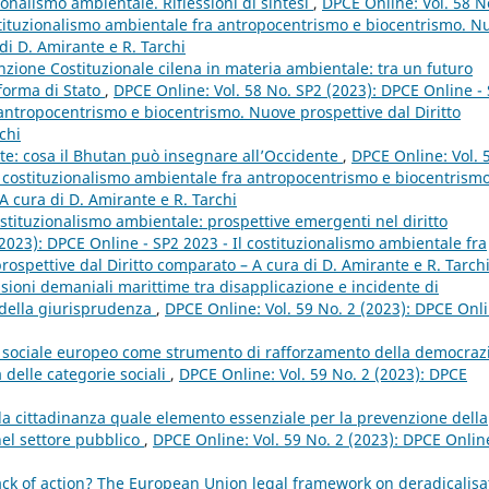
ionalismo ambientale. Riflessioni di sintesi
,
DPCE Online: Vol. 58 N
ostituzionalismo ambientale fra antropocentrismo e biocentrismo. N
di D. Amirante e R. Tarchi
nzione Costituzionale cilena in materia ambientale: tra un futuro
forma di Stato
,
DPCE Online: Vol. 58 No. SP2 (2023): DPCE Online -
 antropocentrismo e biocentrismo. Nuove prospettive dal Diritto
chi
nte: cosa il Bhutan può insegnare all’Occidente
,
DPCE Online: Vol. 
l costituzionalismo ambientale fra antropocentrismo e biocentrismo
A cura di D. Amirante e R. Tarchi
ostituzionalismo ambientale: prospettive emergenti nel diritto
2023): DPCE Online - SP2 2023 - Il costituzionalismo ambientale fra
spettive dal Diritto comparato – A cura di D. Amirante e R. Tarch
sioni demaniali marittime tra disapplicazione e incidente di
à della giurisprudenza
,
DPCE Online: Vol. 59 No. 2 (2023): DPCE Onl
 sociale europeo come strumento di rafforzamento della democraz
 delle categorie sociali
,
DPCE Online: Vol. 59 No. 2 (2023): DPCE
la cittadinanza quale elemento essenziale per la prevenzione della
nel settore pubblico
,
DPCE Online: Vol. 59 No. 2 (2023): DPCE Onlin
ack of action? The European Union legal framework on deradicalisa