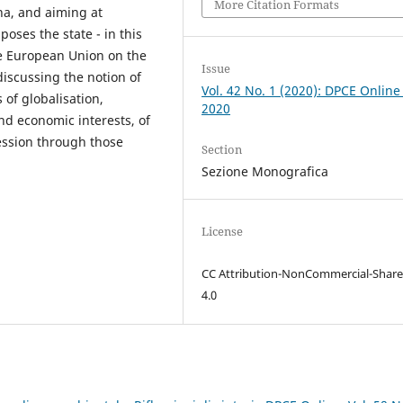
More Citation Formats
a, and aiming at
ses the state - in this
he European Union on the
Issue
discussing the notion of
Vol. 42 No. 1 (2020): DPCE Online
 of globalisation,
2020
and economic interests, of
ession through those
Section
Sezione Monografica
License
CC Attribution-NonCommercial-Share
4.0