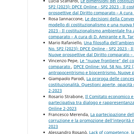
Lucia Scaffardi,
Le dimensioni del costituz
SP2 (2023): DPCE Online - SP2 2023 - Il c
prospettive dal Diritto comparato – A cura 
Rosa Iannaccone,
Le decisioni della Conve
modello di costituzionalismo e una nuova 
2023 - Il costituzionalismo ambientale fra
comparato – A cura di D. Amirante e R. Tar
Mario Rafaniello,
Una filosofia dell’ambie
No. SP2 (2023): DPCE Online - SP2 2023 - I
Nuove prospettive dal Diritto comparato – 
Vincenzo Pepe,
Le “nuove frontiere” del c
comparato
,
DPCE Online: Vol. 58 No. SP2 (
antropocentrismo e biocentrismo. Nuove pro
Giampaolo Parodi,
La proroga delle conces
costituzionalità. Questioni aperte, opacit
2-2023
Rosario Strabone,
Il Comitato economico e
partecipativa tra dialogo e rappresentanza
Online 2-2023
Francesco Merenda,
La partecipazione del
corruzione e la promozione dell’integrità 
2023
Alessandro Rosanò,
Lack of competence, l