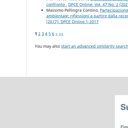
confronto
,
DPCE Online: Vol. 47 No. 2 (20
Massimo Pellingra Contino,
Partecipazione 
ambientale: riflessioni a partire dalla rec
(2017): DPCE Online 1-2017
1
2
3
4
5
6
>
>>
You may also
start an advanced similarity searc