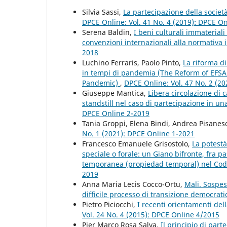
Silvia Sassi,
La partecipazione della società
DPCE Online: Vol. 41 No. 4 (2019): DPCE O
Serena Baldin,
I beni culturali immateriali
convenzioni internazionali alla normativa 
2018
Luchino Ferraris, Paolo Pinto,
La riforma di
in tempi di pandemia (The Reform of EFSA:
Pandemic)
,
DPCE Online: Vol. 47 No. 2 (2
Giuseppe Mantica,
Libera circolazione di ca
standstill nel caso di partecipazione in un
DPCE Online 2-2019
Tania Groppi, Elena Bindi, Andrea Pisanes
No. 1 (2021): DPCE Online 1-2021
Francesco Emanuele Grisostolo,
La potestà
speciale o forale: un Giano bifronte, fra 
temporanea (propiedad temporal) nel Codi
2019
Anna Maria Lecis Cocco-Ortu,
Mali. Sospes
difficile processo di transizione democrat
Pietro Piciocchi,
I recenti orientamenti del
Vol. 24 No. 4 (2015): DPCE Online 4/2015
Pier Marco Rosa Salva,
Il principio di parte