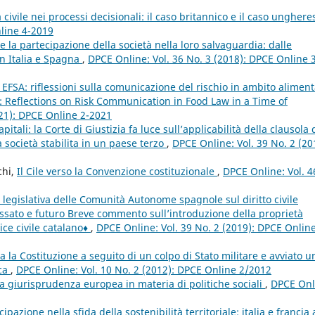
 civile nei processi decisionali: il caso britannico e il caso ungher
nline 4-2019
 e la partecipazione della società nella loro salvaguardia: dalle
in Italia e Spagna
,
DPCE Online: Vol. 36 No. 3 (2018): DPCE Online 
 EFSA: riflessioni sulla comunicazione del rischio in ambito alimen
 Reflections on Risk Communication in Food Law in a Time of
021): DPCE Online 2-2021
pitali: la Corte di Giustizia fa luce sull’applicabilità della clausola 
a società stabilita in un paese terzo
,
DPCE Online: Vol. 39 No. 2 (20
chi,
Il Cile verso la Convenzione costituzionale
,
DPCE Online: Vol. 4
 legislativa delle Comunità Autonome spagnole sul diritto civile
passato e futuro Breve commento sull’introduzione della proprietà
ce civile catalano♦
,
DPCE Online: Vol. 39 No. 2 (2019): DPCE Online
a la Costituzione a seguito di un colpo di Stato militare e avviato u
ica
,
DPCE Online: Vol. 10 No. 2 (2012): DPCE Online 2/2012
la giurisprudenza europea in materia di politiche sociali
,
DPCE Onl
cipazione nella sfida della sostenibilità territoriale: italia e francia 