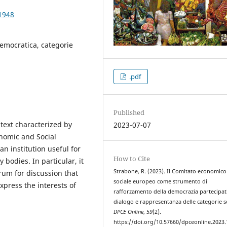
1948
democratica, categorie
.pdf
Published
ntext characterized by
2023-07-07
nomic and Social
n institution useful for
How to Cite
 bodies. In particular, it
Strabone, R. (2023). Il Comitato economico
rum for discussion that
sociale europeo come strumento di
express the interests of
rafforzamento della democrazia partecipat
dialogo e rappresentanza delle categorie so
DPCE Online
,
59
(2).
https://doi.org/10.57660/dpceonline.2023