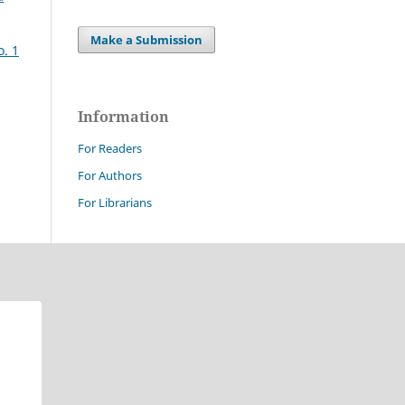
Make a Submission
o. 1
Information
For Readers
For Authors
For Librarians