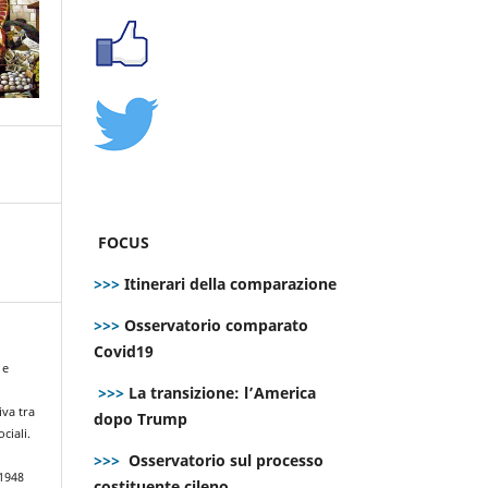
FOCUS
>>>
Itinerari della comparazione
>>>
Osservatorio comparato
Covid19
 e
>>>
La transizione: l’America
iva tra
dopo Trump
ciali.
>>>
Osservatorio sul processo
.1948
costituente cileno