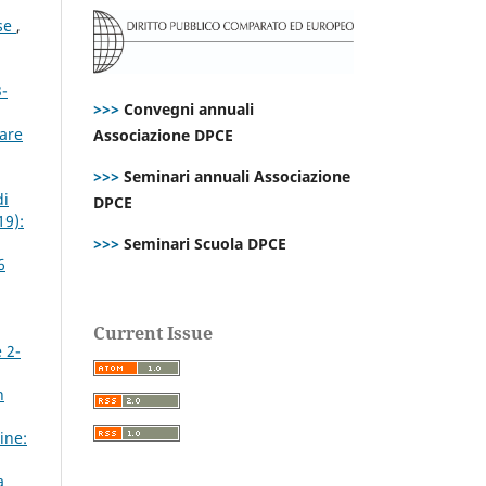
ese
,
3-
>>>
Convegni annuali
tare
Associazione DPCE
>>>
Seminari annuali Associazione
di
DPCE
19):
>>>
Seminari Scuola DPCE
6
Current Issue
 2-
n
ine:
a