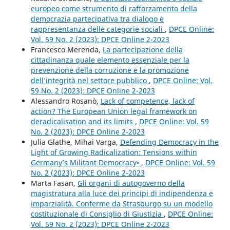
europeo come strumento di rafforzamento della
democrazia partecipativa tra dialogo e
rappresentanza delle categorie sociali
,
DPCE Online:
Vol. 59 No. 2 (2023): DPCE Online 2-2023
Francesco Merenda,
La partecipazione della
cittadinanza quale elemento essenziale per la
prevenzione della corruzione e la promozione
dell’integrità nel settore pubblico
,
DPCE Online: Vol.
59 No. 2 (2023): DPCE Online 2-2023
Alessandro Rosanò,
Lack of competence, lack of
action? The European Union legal framework on
deradicalisation and its limits
,
DPCE Online: Vol. 59
No. 2 (2023): DPCE Online 2-2023
Julia Glathe, Mihai Varga,
Defending Democracy in the
Light of Growing Radicalization: Tensions within
Germany’s Militant Democracy•
,
DPCE Online: Vol. 59
No. 2 (2023): DPCE Online 2-2023
Marta Fasan,
Gli organi di autogoverno della
magistratura alla luce dei principi di indipendenza e
imparzialità. Conferme da Strasburgo su un modello
costituzionale di Consiglio di Giustizia
,
DPCE Online:
Vol. 59 No. 2 (2023): DPCE Online 2-2023