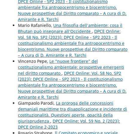
DPCE Online - SP2 2023 - Il costituzionalismo
ambientale fra antropocentrismo e biocentrismo.
Nuove prospettive dal Diritto comparato – A cura di D.
Amirante e R. Tarchi
Mario Rafaniello,
Una filosofia dell’ambiente: cosa il
Bhutan può insegnare all’Occidente
,
DPCE Online:
Vol. 58 No. SP2 (2023): DPCE Online - SP2 2023 - Il
costituzionalismo ambientale fra antropocentrismo e
biocentrismo. Nuove prospettive dal Diritto comparato
– A cura di D. Amirante e R. Tarchi
Vincenzo Pepe,
Le “nuove frontiere” del
costituzionalismo ambientale: prospettive emergenti
nel diritto comparato
,
DPCE Online: Vol. 58 No. SP2
(2023): DPCE Online - SP2 2023 - Il costituzionalismo
ambientale fra antropocentrismo e biocentrismo.
Nuove prospettive dal Diritto comparato – A cura di D.
Amirante e R. Tarchi
Giampaolo Parodi,
La proroga delle concessioni
demaniali marittime tra disapplicazione e incidente di
costituzionalità. Questioni aperte, opacità della
giurisprudenza
,
DPCE Online: Vol. 59 No. 2 (2023):
DPCE Online 2-2023
Rosario Strabone,
Il Comitato economico e sociale