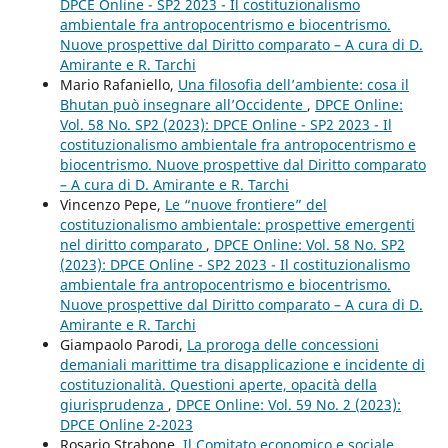
DPCE Online - SP2 2023 - Il costituzionalismo
ambientale fra antropocentrismo e biocentrismo.
Nuove prospettive dal Diritto comparato – A cura di D.
Amirante e R. Tarchi
Mario Rafaniello,
Una filosofia dell’ambiente: cosa il
Bhutan può insegnare all’Occidente
,
DPCE Online:
Vol. 58 No. SP2 (2023): DPCE Online - SP2 2023 - Il
costituzionalismo ambientale fra antropocentrismo e
biocentrismo. Nuove prospettive dal Diritto comparato
– A cura di D. Amirante e R. Tarchi
Vincenzo Pepe,
Le “nuove frontiere” del
costituzionalismo ambientale: prospettive emergenti
nel diritto comparato
,
DPCE Online: Vol. 58 No. SP2
(2023): DPCE Online - SP2 2023 - Il costituzionalismo
ambientale fra antropocentrismo e biocentrismo.
Nuove prospettive dal Diritto comparato – A cura di D.
Amirante e R. Tarchi
Giampaolo Parodi,
La proroga delle concessioni
demaniali marittime tra disapplicazione e incidente di
costituzionalità. Questioni aperte, opacità della
giurisprudenza
,
DPCE Online: Vol. 59 No. 2 (2023):
DPCE Online 2-2023
Rosario Strabone,
Il Comitato economico e sociale