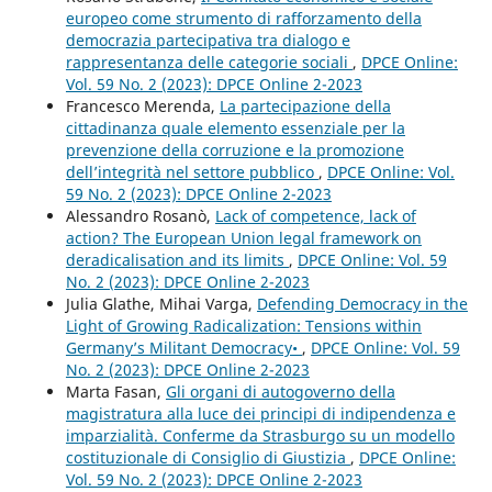
europeo come strumento di rafforzamento della
democrazia partecipativa tra dialogo e
rappresentanza delle categorie sociali
,
DPCE Online:
Vol. 59 No. 2 (2023): DPCE Online 2-2023
Francesco Merenda,
La partecipazione della
cittadinanza quale elemento essenziale per la
prevenzione della corruzione e la promozione
dell’integrità nel settore pubblico
,
DPCE Online: Vol.
59 No. 2 (2023): DPCE Online 2-2023
Alessandro Rosanò,
Lack of competence, lack of
action? The European Union legal framework on
deradicalisation and its limits
,
DPCE Online: Vol. 59
No. 2 (2023): DPCE Online 2-2023
Julia Glathe, Mihai Varga,
Defending Democracy in the
Light of Growing Radicalization: Tensions within
Germany’s Militant Democracy•
,
DPCE Online: Vol. 59
No. 2 (2023): DPCE Online 2-2023
Marta Fasan,
Gli organi di autogoverno della
magistratura alla luce dei principi di indipendenza e
imparzialità. Conferme da Strasburgo su un modello
costituzionale di Consiglio di Giustizia
,
DPCE Online:
Vol. 59 No. 2 (2023): DPCE Online 2-2023