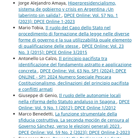
Jorge Alejandro Amaya,
Hiperpresidencialismo,
sistema de gobierno y crisis en Argentina ¿Un
laberinto sin salida?
,
DPCE Online: Vol. 57 No. 1
(2023): DPCE Online 1-2023
Mario Tobia,
Il ruolo del Capo dello Stato nel
procedimento di formazione della legge nelle diverse
forme di governo e la sua utilizzabilità quale elemento
di qualificazione delle stesse
,
DPCE Online: Vol. 23
No. 3 (2015): DPCE Online 3/2015
Antonello Lo Calzo,
Il principio pacifista tra
identificazione del fondamento astratto e applicazione
concreta
,
DPCE Online: Vol. 63 No. SP1 (2024): DPCE
ONLINE - SP1 2024 Numero Speciale Pescara
Costituzionalismo, declinazioni del principio pacifista
e conflitti armati
Giuseppe di Genio,
Il ruolo delle autonomie locali
nella riforma dello Statuto andaluso in Spagna
,
DPCE
Online: Vol. 9 No. 1 (2012): DPCE Online 1/2012
Marco Benedetti,
La funzione strumentale della
sfiducia costruttiva. La seconda moción de censura al
Governo Sánchez, verso le elezioni generali 2023
,
DPCE Online: Vol. 59 No. 2 (2023): DPCE Online 2-2023