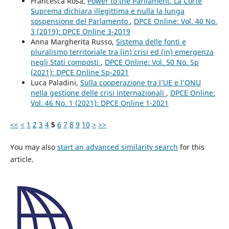
Francesca Rosa,
Power to the Parliament. La Corte
Suprema dichiara illegittima e nulla la lunga
sospensione del Parlamento
,
DPCE Online: Vol. 40 No.
3 (2019): DPCE Online 3-2019
Anna Margherita Russo,
Sistema delle fonti e
pluralismo territoriale tra (in) crisi ed (in) emergenza
negli Stati composti
,
DPCE Online: Vol. 50 No. Sp
(2021): DPCE Online Sp-2021
Luca Paladini,
Sulla cooperazione tra l’UE e l’ONU
nella gestione delle crisi internazionali
,
DPCE Online:
Vol. 46 No. 1 (2021): DPCE Online 1-2021
<<
<
1
2
3
4
5
6
7
8
9
10
>
>>
You may also
start an advanced similarity search
for this
article.