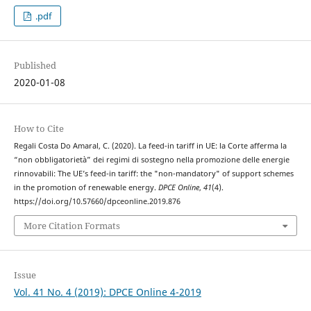
.pdf
Published
2020-01-08
How to Cite
Regali Costa Do Amaral, C. (2020). La feed-in tariff in UE: la Corte afferma la
“non obbligatorietà” dei regimi di sostegno nella promozione delle energie
rinnovabili: The UE’s feed-in tariff: the "non-mandatory" of support schemes
in the promotion of renewable energy.
DPCE Online
,
41
(4).
https://doi.org/10.57660/dpceonline.2019.876
More Citation Formats
Issue
Vol. 41 No. 4 (2019): DPCE Online 4-2019