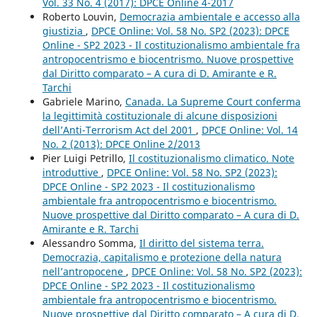
Vol. 33 No. 4 (2017): DPCE Online 4-2017
Roberto Louvin,
Democrazia ambientale e accesso alla
giustizia
,
DPCE Online: Vol. 58 No. SP2 (2023): DPCE
Online - SP2 2023 - Il costituzionalismo ambientale fra
antropocentrismo e biocentrismo. Nuove prospettive
dal Diritto comparato – A cura di D. Amirante e R.
Tarchi
Gabriele Marino,
Canada. La Supreme Court conferma
la legittimità costituzionale di alcune disposizioni
dell’Anti-Terrorism Act del 2001
,
DPCE Online: Vol. 14
No. 2 (2013): DPCE Online 2/2013
Pier Luigi Petrillo,
Il costituzionalismo climatico. Note
introduttive
,
DPCE Online: Vol. 58 No. SP2 (2023):
DPCE Online - SP2 2023 - Il costituzionalismo
ambientale fra antropocentrismo e biocentrismo.
Nuove prospettive dal Diritto comparato – A cura di D.
Amirante e R. Tarchi
Alessandro Somma,
Il diritto del sistema terra.
Democrazia, capitalismo e protezione della natura
nell’antropocene
,
DPCE Online: Vol. 58 No. SP2 (2023):
DPCE Online - SP2 2023 - Il costituzionalismo
ambientale fra antropocentrismo e biocentrismo.
Nuove prospettive dal Diritto comparato – A cura di D.