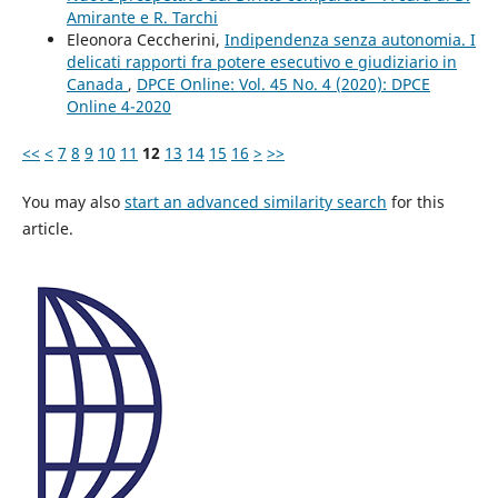
Amirante e R. Tarchi
Eleonora Ceccherini,
Indipendenza senza autonomia. I
delicati rapporti fra potere esecutivo e giudiziario in
Canada
,
DPCE Online: Vol. 45 No. 4 (2020): DPCE
Online 4-2020
<<
<
7
8
9
10
11
12
13
14
15
16
>
>>
You may also
start an advanced similarity search
for this
article.