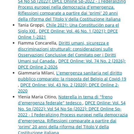
54 No Sp (2022): DPCE Online Sp-2022 - I Federalizing
Process europei nella democrazia d’emergenza.
Riflessioni comparate a partire dai ‘primi’ 20 anni
della riforma del Titolo V della Costituzione italiana
Tania Groppi,
Chile 2021: Una Constitución para el
Siglo XXI
,
DPCE Online: Vol. 46 No. 1 (2021): DPCE
Online 1-2021
Fiamma Concarella,
Diritti umani, sicurezza e
discriminazioni strutturali: considerazioni sulle
Osservazioni Conclusive del Comitato per i Diritti
Umani sul Canada
,
DPCE Online: Vol. 74 No. 2 (2026):
DPCE Online 2-2026
Giammaria Milani,
L’emergenza sanitaria nel diritto
pubblico comparato: la risposta del Belgio al Covid-19
,
DPCE Online: Vol. 43 No. 2 (2020): DPCE Online 2-
2020
Ylenia Maria Citino,
Noterella in tema di “freno
d’emergenza federale” tedesco
,
DPCE Online: Vol. 54
No. Sp (2022): Vol 54 No Sp (2022): DPCE Online Sp-
2022 - I Federalizing Process europei nella democrazia
d’emergenza. Riflessioni comparate a partire dai
‘primi’ 20 anni della riforma del Titolo V della
Costituzione italiana