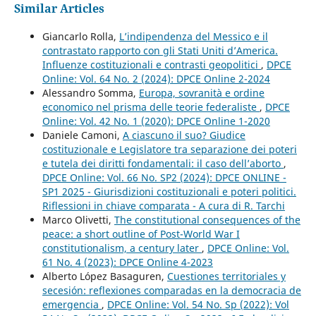
Similar Articles
Giancarlo Rolla,
L’indipendenza del Messico e il
contrastato rapporto con gli Stati Uniti d’America.
Influenze costituzionali e contrasti geopolitici
,
DPCE
Online: Vol. 64 No. 2 (2024): DPCE Online 2-2024
Alessandro Somma,
Europa, sovranità e ordine
economico nel prisma delle teorie federaliste
,
DPCE
Online: Vol. 42 No. 1 (2020): DPCE Online 1-2020
Daniele Camoni,
A ciascuno il suo? Giudice
costituzionale e Legislatore tra separazione dei poteri
e tutela dei diritti fondamentali: il caso dell’aborto
,
DPCE Online: Vol. 66 No. SP2 (2024): DPCE ONLINE -
SP1 2025 - Giurisdizioni costituzionali e poteri politici.
Riflessioni in chiave comparata - A cura di R. Tarchi
Marco Olivetti,
The constitutional consequences of the
peace: a short outline of Post-World War I
constitutionalism, a century later
,
DPCE Online: Vol.
61 No. 4 (2023): DPCE Online 4-2023
Alberto López Basaguren,
Cuestiones territoriales y
secesión: reflexiones comparadas en la democracia de
emergencia
,
DPCE Online: Vol. 54 No. Sp (2022): Vol