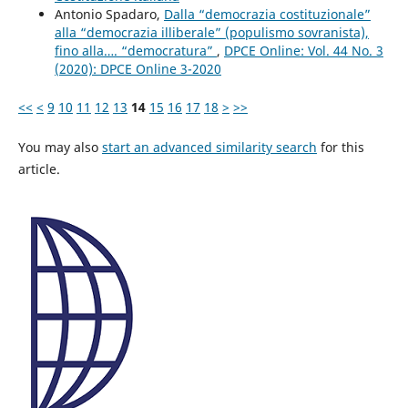
Antonio Spadaro,
Dalla “democrazia costituzionale”
alla “democrazia illiberale” (populismo sovranista),
fino alla…. “democratura”
,
DPCE Online: Vol. 44 No. 3
(2020): DPCE Online 3-2020
<<
<
9
10
11
12
13
14
15
16
17
18
>
>>
You may also
start an advanced similarity search
for this
article.