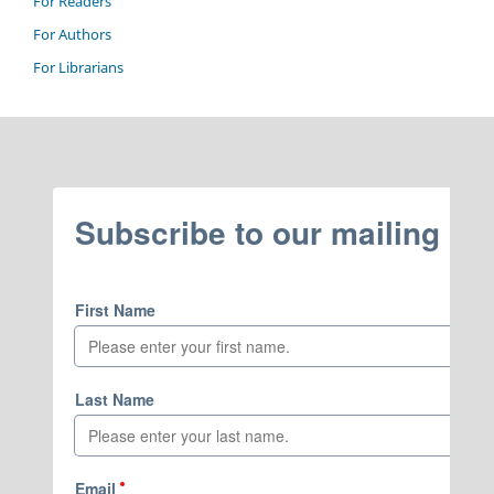
For Readers
For Authors
For Librarians