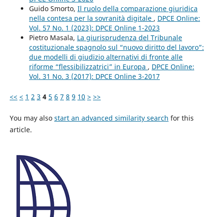
Guido Smorto,
Il ruolo della comparazione giuridica
nella contesa per la sovranità digitale
,
DPCE Online:
Vol. 57 No. 1 (2023): DPCE Online 1-2023
Pietro Masala,
La giurisprudenza del Tribunale
costituzionale spagnolo sul “nuovo diritto del lavoro”:
due modelli di giudizio alternativi di fronte alle
riforme “flessibilizzatrici” in Europa
,
DPCE Online:
Vol. 31 No. 3 (2017): DPCE Online 3-2017
<<
<
1
2
3
4
5
6
7
8
9
10
>
>>
You may also
start an advanced similarity search
for this
article.