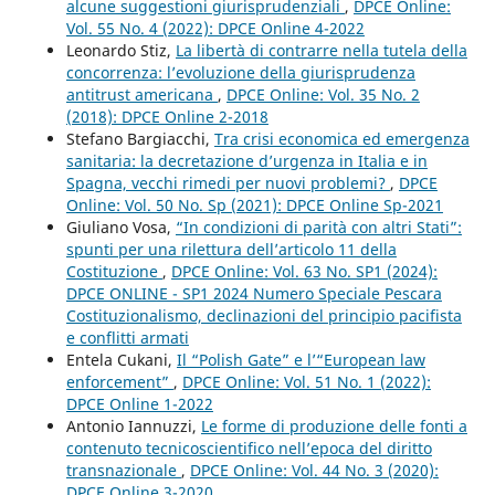
alcune suggestioni giurisprudenziali
,
DPCE Online:
Vol. 55 No. 4 (2022): DPCE Online 4-2022
Leonardo Stiz,
La libertà di contrarre nella tutela della
concorrenza: l’evoluzione della giurisprudenza
antitrust americana
,
DPCE Online: Vol. 35 No. 2
(2018): DPCE Online 2-2018
Stefano Bargiacchi,
Tra crisi economica ed emergenza
sanitaria: la decretazione d’urgenza in Italia e in
Spagna, vecchi rimedi per nuovi problemi?
,
DPCE
Online: Vol. 50 No. Sp (2021): DPCE Online Sp-2021
Giuliano Vosa,
“In condizioni di parità con altri Stati”:
spunti per una rilettura dell’articolo 11 della
Costituzione
,
DPCE Online: Vol. 63 No. SP1 (2024):
DPCE ONLINE - SP1 2024 Numero Speciale Pescara
Costituzionalismo, declinazioni del principio pacifista
e conflitti armati
Entela Cukani,
Il “Polish Gate” e l’“European law
enforcement”
,
DPCE Online: Vol. 51 No. 1 (2022):
DPCE Online 1-2022
Antonio Iannuzzi,
Le forme di produzione delle fonti a
contenuto tecnicoscientifico nell’epoca del diritto
transnazionale
,
DPCE Online: Vol. 44 No. 3 (2020):
DPCE Online 3-2020