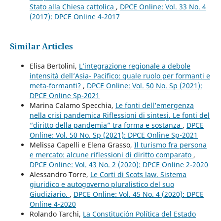
Stato alla Chiesa cattolica
,
DPCE Online: Vol. 33 No. 4
(2017): DPCE Online 4-2017
Similar Articles
Elisa Bertolini,
L’integrazione regionale a debole
intensità dell’Asia- Pacifico: quale ruolo per formanti e
meta-formanti?
,
DPCE Online: Vol. 50 No. Sp (2021):
DPCE Online Sp-2021
Marina Calamo Specchia,
Le fonti dell’emergenza
nella crisi pandemica Riflessioni di sintesi. Le fonti del
“diritto della pandemia” tra forma e sostanza
,
DPCE
Online: Vol. 50 No. Sp (2021): DPCE Online Sp-2021
Melissa Capelli e Elena Grasso,
Il turismo fra persona
e mercato: alcune riflessioni di diritto comparato
,
DPCE Online: Vol. 43 No. 2 (2020): DPCE Online 2-2020
Alessandro Torre,
Le Corti di Scots law. Sistema
giuridico e autogoverno pluralistico del suo
Giudiziario.
,
DPCE Online: Vol. 45 No. 4 (2020): DPCE
Online 4-2020
Rolando Tarchi,
La Constitución Política del Estado