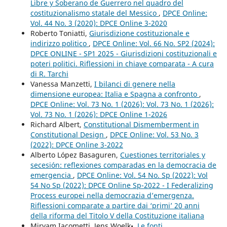
Libre y Soberano de Guerrero nel quadro del
costituzionalismo statale del Messico
,
DPCE Online:
Vol. 44 No. 3 (2020): DPCE Online 3-2020
Roberto Toniatti,
Giurisdizione costituzionale e
indirizzo politico
,
DPCE Online: Vol. 66 No. SP2 (2024):
DPCE ONLINE - SP1 2025 - Giurisdizioni costituzionali e
poteri politici. Riflessioni in chiave comparata - A cura
di R. Tarchi
Vanessa Manzetti,
I bilanci di genere nella
dimensione europea: Italia e Spagna a confronto
,
DPCE Online: Vol. 73 No. 1 (2026): Vol. 73 No. 1 (2026):
Vol. 73 No. 1 (2026): DPCE Online 1-2026
Richard Albert,
Constitutional Dismemberment in
Constitutional Design
,
DPCE Online: Vol. 53 No. 3
(2022): DPCE Online 3-2022
Alberto López Basaguren,
Cuestiones territoriales y
secesión: reflexiones comparadas en la democracia de
emergencia
,
DPCE Online: Vol. 54 No. Sp (2022): Vol
54 No Sp (2022): DPCE Online Sp-2022 - I Federalizing
Process europei nella democrazia d’emergenza.
Riflessioni comparate a partire dai ‘primi’ 20 anni
della riforma del Titolo V della Costituzione italiana
Miryam Iacometti, Jens Woelk•,
Le fonti