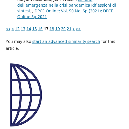
dell’emergenza nella crisi pandemica Riflessioni di
sintesi.
,
DPCE Online: Vol. 50 No. Sp (2021): DPCE
Online Sp-2021
<<
<
12
13
14
15
16
17
18
19
20
21
>
>>
You may also
start an advanced similarity search
for this
article.