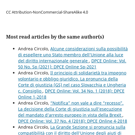
CC Attribution-NonCommercial-ShareAlike 4.0
Most read articles by the same author(s)
Andrea Circolo,
Alcune considerazioni sulla possibilità
di espellere uno Stato membro dell’Unione alla luce
del diritto internazionale generale
,
DPCE Online: Vol.
50 No. Sp (2021): DPCE Online Sp-2021
Andrea Circolo,
Il principio di solidarietà tra impegno
volontario e obbligo giuridico. La pronuncia della
Corte di giustizia (GS) nel caso Slovacchia e Ungheria
c. Consiglio
,
DPCE Online: Vol. 34 No. 1 (2018): DPCE
Online 1-2018
Andrea Circolo,
“Notifica” non vale a dire “recesso”.
La decisione della Corte di giustizia sull’esecuzione
del mandato d’arresto europeo in vista della Brexit
,
DPCE Online: Vol. 37 No. 4 (2018): DPCE Online 4-2018
Andrea Circolo,
La Grande Sezione si pronuncia sulla
compatibilità con il diritto dell’Unione degli aiuti di