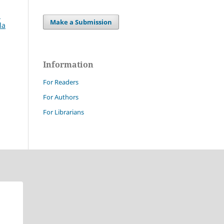
2
Make a Submission
la
Information
For Readers
For Authors
For Librarians