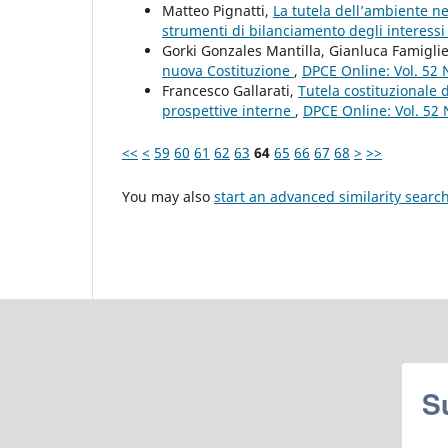
Matteo Pignatti,
La tutela dell’ambiente ne
strumenti di bilanciamento degli interessi 
Gorki Gonzales Mantilla, Gianluca Famiglie
nuova Costituzione
,
DPCE Online: Vol. 52 
Francesco Gallarati,
Tutela costituzionale
prospettive interne
,
DPCE Online: Vol. 52 
<<
<
59
60
61
62
63
64
65
66
67
68
>
>>
You may also
start an advanced similarity searc