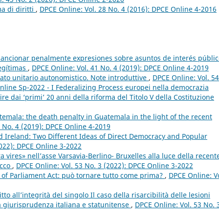
a di diritti
,
DPCE Online: Vol. 28 No. 4 (2016): DPCE Online 4-2016
sancionar penalmente expresiones sobre asuntos de interés públic
legítimas
,
DPCE Online: Vol. 41 No. 4 (2019): DPCE Online 4-2019
Stato unitario autonomistico. Note introduttive
,
DPCE Online: Vol. 54
nline Sp-2022 - I Federalizing Process europei nella democrazia
e dai ‘primi’ 20 anni della riforma del Titolo V della Costituzione
temala: the death penalty in Guatemala in the light of the recent
1 No. 4 (2019): DPCE Online 4-2019
d Ireland: Two Different Ideas of Direct Democracy and Popular
2022): DPCE Online 3-2022
a vires» nell’asse Varsavia-Berlino- Bruxelles alla luce della recent
acco
,
DPCE Online: Vol. 53 No. 3 (2022): DPCE Online 3-2022
g of Parliament Act: può tornare tutto come prima?
,
DPCE Online: Vo
tto all’integrità del singolo Il caso della risarcibilità delle lesioni
la giurisprudenza italiana e statunitense
,
DPCE Online: Vol. 53 No. 