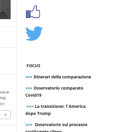
FOCUS
>>>
Itinerari della comparazione
>>>
Osservatorio comparato
tema di
Covid19
7
(4).
611
>>>
La transizione: l’America
dopo Trump
>>>
Osservatorio sul processo
costituente cileno