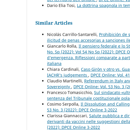
Dario Elia Tosi,
La dottrina spagnola in tem
Similar Articles
Nicolás Carrillo-Santarelli,
Prohibición de 
ilicitud de penas accesorias a sanciones i
Giancarlo Rolla,
Il pensiero federale e lo 
No. Sp (2022): Vol 54 No Sp (2022): DPCE O
d’emergenza. Riflessioni comparate a partir
italiana
Chiara Cardinali,
Caso Giròn y otro vs. Gua
IACHR’s judgements
,
DPCE Online: Vol. 4
Claudio Martinelli,
Referendum in Italy an
Sovereignty
,
DPCE Online: Vol. 53 No. 3 (
Francesco Tomasicchio,
Sul sindacato «ultr
sentenza del Tribunale costituzionale pol
Cosimo Serpolla,
Il Dissolution and Callin
53 No. 3 (2022): DPCE Online 3-2022
Clarissa Giannaccari,
Salute pubblica e diri
derivanti da vaccini nelle suggestioni del
(2022): DPCE Online 3-2022