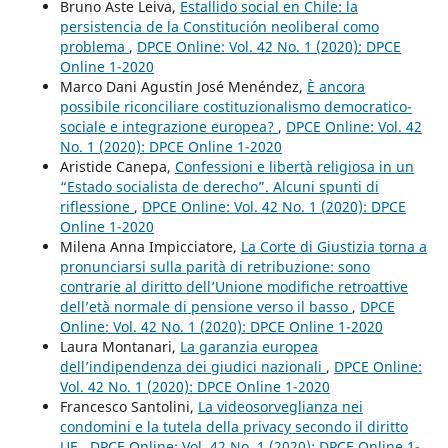
Bruno Aste Leiva,
Estallido social en Chile: la
persistencia de la Constitución neoliberal como
problema
,
DPCE Online: Vol. 42 No. 1 (2020): DPCE
Online 1-2020
Marco Dani Agustin José Menéndez,
È ancora
possibile riconciliare costituzionalismo democratico-
sociale e integrazione europea?
,
DPCE Online: Vol. 42
No. 1 (2020): DPCE Online 1-2020
Aristide Canepa,
Confessioni e libertà religiosa in un
“Estado socialista de derecho”. Alcuni spunti di
riflessione
,
DPCE Online: Vol. 42 No. 1 (2020): DPCE
Online 1-2020
Milena Anna Impicciatore,
La Corte di Giustizia torna a
pronunciarsi sulla parità di retribuzione: sono
contrarie al diritto dell’Unione modifiche retroattive
dell’età normale di pensione verso il basso
,
DPCE
Online: Vol. 42 No. 1 (2020): DPCE Online 1-2020
Laura Montanari,
La garanzia europea
dell’indipendenza dei giudici nazionali
,
DPCE Online:
Vol. 42 No. 1 (2020): DPCE Online 1-2020
Francesco Santolini,
La videosorveglianza nei
condomini e la tutela della privacy secondo il diritto
UE
,
DPCE Online: Vol. 42 No. 1 (2020): DPCE Online 1-