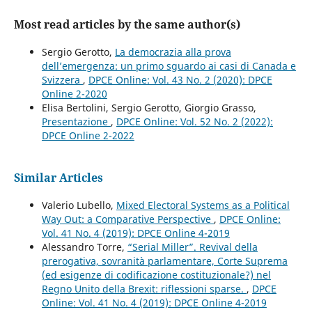
Most read articles by the same author(s)
Sergio Gerotto,
La democrazia alla prova
dell’emergenza: un primo sguardo ai casi di Canada e
Svizzera
,
DPCE Online: Vol. 43 No. 2 (2020): DPCE
Online 2-2020
Elisa Bertolini, Sergio Gerotto, Giorgio Grasso,
Presentazione
,
DPCE Online: Vol. 52 No. 2 (2022):
DPCE Online 2-2022
Similar Articles
Valerio Lubello,
Mixed Electoral Systems as a Political
Way Out: a Comparative Perspective
,
DPCE Online:
Vol. 41 No. 4 (2019): DPCE Online 4-2019
Alessandro Torre,
“Serial Miller”. Revival della
prerogativa, sovranità parlamentare, Corte Suprema
(ed esigenze di codificazione costituzionale?) nel
Regno Unito della Brexit: riflessioni sparse.
,
DPCE
Online: Vol. 41 No. 4 (2019): DPCE Online 4-2019