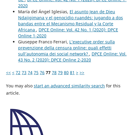
2020
María del Ángel Iglesias,
El asunto Jean de Dieu
Ndajigimana y el genocidio ruandés: jugando a dos
bandas entre el Mecanismo Residual y la Corte
Africana
,
DPCE Online: Vol. 42 No. 1 (2020): DPCE
Online 1-2020
Giuseppe Franco Ferrari,
L’executive order sulla
prevenzione della censura online: quali effetti
sull’autonomia dei social network?
,
DPCE Online: Vol.
43 No. 2 (2020): DPCE Online 2-2020
<<
<
72
73
74
75
76
77
78
79
80
81
>
>>
You may also
start an advanced similarity search
for this
article.