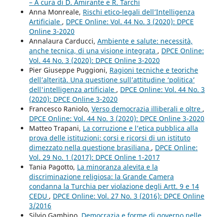
– A cura di D. Amirante e R. Tarchi
Anna Monreale,
Rischi etico-legali dell’Intelligenza
Artificiale
,
DPCE Online: Vol. 44 No. 3 (2020): DPCE
Online 3-2020
Annalaura Carducci,
Ambiente e salute: necessità,
anche tecnica, di una visione integrata
,
DPCE Online:
Vol. 44 No. 3 (2020): DPCE Online 3-2020
Pier Giuseppe Puggioni,
Ragioni tecniche e teoriche
dell’alterità. Una questione sull’attitudine ‘politica’
dell'intelligenza artificiale
,
DPCE Online: Vol. 44 No. 3
(2020): DPCE Online 3-2020
Francesco Raniolo,
Verso democrazia illiberali e oltre
,
DPCE Online: Vol. 44 No. 3 (2020): DPCE Online 3-2020
Matteo Trapani,
La corruzione e l’etica pubblica alla
prova delle istituzioni: corsi e ricorsi di un istituto
dimezzato nella questione brasiliana
,
DPCE Online:
Vol. 29 No. 1 (2017): DPCE Online 1-2017
Tania Pagotto,
La minoranza alevita e la
discriminazione religiosa: la Grande Camera
condanna la Turchia per violazione degli Artt. 9 e 14
CEDU
,
DPCE Online: Vol. 27 No. 3 (2016): DPCE Online
3/2016
Silvio Gambino,
Democrazia e forme di governo nelle