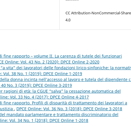
CC Attribution-NonCommercial-Share
4.0
i fine rapporto – volume II. La carenza di tutele dei funzionari
E Online: Vol. 43 No. 2 (2020): DPCE Online 2-2020
“a vita” dei lavoratori delle fondazioni lirico-sinfoniche: la normat
: Vol. 38 No. 1 (2019): DPCE Online 1-2019
della donna incinta nell’accesso al lavoro e tutela del dipendente 
. 40 No. 3 (2019): DPCE Online 3-2019
r ragioni di età: la CGUE “salva” la cessazione automatica del
ine: Vol. 33 No. 4 (2017): DPCE Online 4-2017
 fine rapporto. Profili di disparità di trattamento dei lavoratori a
iustizia
,
DPCE Online: Vol. 36 No. 3 (2018): DPCE Online 3-2018
o del mandato parlamentare e trattamento discriminatorio del
ine: Vol. 34 No. 1 (2018): DPCE Online 1-2018