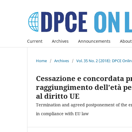
Current
Archives
Announcements
About
Home
/
Archives
/
Vol. 35 No. 2 (2018): DPCE Onli
Cessazione e concordata pr
raggiungimento dell’età p
al diritto UE
Termination and agreed postponement of the em
in compliance with EU law