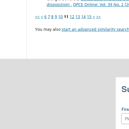
disposizioni
,
DPCE Online: Vol. 39 No. 2 (
<<
<
6
7
8
9
10
11
12
13
14
15
>
>>
You may also
start an advanced similarity searc