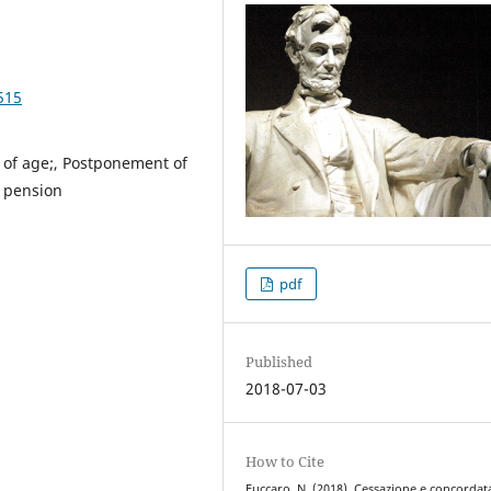
515
 of age;, Postponement of
t pension
pdf
Published
2018-07-03
How to Cite
Fuccaro, N. (2018). Cessazione e concordat