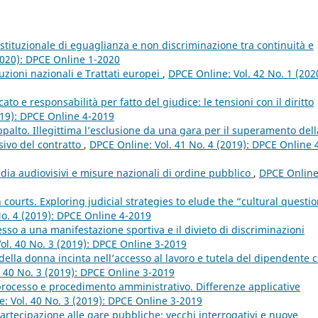
ostituzionale di eguaglianza e non discriminazione tra continuità e
2020): DPCE Online 1-2020
tuzioni nazionali e Trattati europei
,
DPCE Online: Vol. 42 No. 1 (202
ato e responsabilità per fatto del giudice: le tensioni con il diritto
019): DPCE Online 4-2019
palto. Illegittima l’esclusione da una gara per il superamento dell
ivo del contratto
,
DPCE Online: Vol. 41 No. 4 (2019): DPCE Online 
media audiovisivi e misure nazionali di ordine pubblico
,
DPCE Online
n courts. Exploring judicial strategies to elude the “cultural questi
No. 4 (2019): DPCE Online 4-2019
ccesso a una manifestazione sportiva e il divieto di discriminazioni
ol. 40 No. 3 (2019): DPCE Online 3-2019
della donna incinta nell’accesso al lavoro e tutela del dipendente 
. 40 No. 3 (2019): DPCE Online 3-2019
 processo e procedimento amministrativo. Differenze applicative
: Vol. 40 No. 3 (2019): DPCE Online 3-2019
artecipazione alle gare pubbliche: vecchi interrogativi e nuove