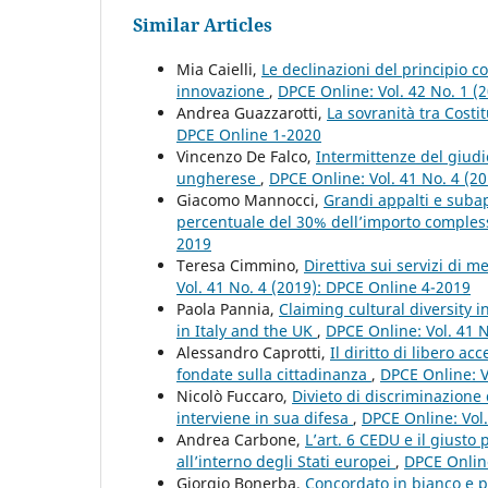
Similar Articles
Mia Caielli,
Le declinazioni del principio c
innovazione
,
DPCE Online: Vol. 42 No. 1 (
Andrea Guazzarotti,
La sovranità tra Costi
DPCE Online 1-2020
Vincenzo De Falco,
Intermittenze del giudic
ungherese
,
DPCE Online: Vol. 41 No. 4 (2
Giacomo Mannocci,
Grandi appalti e subap
percentuale del 30% dell’importo compless
2019
Teresa Cimmino,
Direttiva sui servizi di 
Vol. 41 No. 4 (2019): DPCE Online 4-2019
Paola Pannia,
Claiming cultural diversity i
in Italy and the UK
,
DPCE Online: Vol. 41 
Alessandro Caprotti,
Il diritto di libero a
fondate sulla cittadinanza
,
DPCE Online: V
Nicolò Fuccaro,
Divieto di discriminazione 
interviene in sua difesa
,
DPCE Online: Vol
Andrea Carbone,
L’art. 6 CEDU e il giusto
all’interno degli Stati europei
,
DPCE Online
Giorgio Bonerba,
Concordato in bianco e p