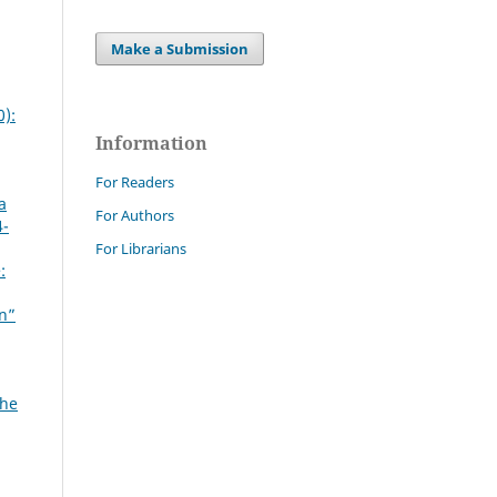
Make a Submission
0):
Information
For Readers
a
For Authors
4-
For Librarians
:
on”
che