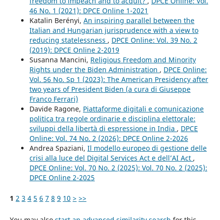
freedom to impeach and to acquit?
,
DPCE Online: Vol.
46 No. 1 (2021): DPCE Online 1-2021
Katalin Berényi,
An inspiring parallel between the
Italian and Hungarian jurisprudence with a view to
reducing statelessness
,
DPCE Online: Vol. 39 No. 2
(2019): DPCE Online 2-2019
Susanna Mancini,
Religious Freedom and Minority
Rights under the Biden Administration
,
DPCE Online:
Vol. 56 No. Sp 1 (2023): The American Presidency after
two years of President Biden (a cura di Giuseppe
Franco Ferrari)
Davide Ragone,
Piattaforme digitali e comunicazione
politica tra regole ordinarie e disciplina elettorale:
sviluppi della libertà di espressione in India
,
DPCE
Online: Vol. 74 No. 2 (2026): DPCE Online 2-2026
Andrea Spaziani,
Il modello europeo di gestione delle
crisi alla luce del Digital Services Act e dell’AI Act
,
DPCE Online: Vol. 70 No. 2 (2025): Vol. 70 No. 2 (2025):
DPCE Online 2-2025
1
2
3
4
5
6
7
8
9
10
>
>>
You may also
start an advanced similarity search
for this