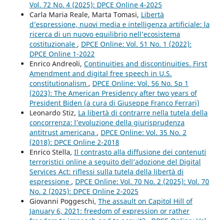
Vol. 72 No. 4 (2025): DPCE Online 4-2025
Carla Maria Reale, Marta Tomasi,
Libertà
d’espressione, nuovi media e intelligenza artificiale: la
ricerca di un nuovo equilibrio nell’ecosistema
costituzionale
,
DPCE Online: Vol. 51 No. 1 (2022):
DPCE Online 1-2022
Enrico Andreoli,
Continuities and discontinuities. First
Amendment and digital free speech in U.S.
constitutionalism
,
DPCE Online: Vol. 56 No. Sp 1
(2023): The American Presidency after two years of
President Biden (a cura di Giuseppe Franco Ferrari)
Leonardo Stiz,
La libertà di contrarre nella tutela della
concorrenza: l’evoluzione della giurisprudenza
antitrust americana
,
DPCE Online: Vol. 35 No. 2
(2018): DPCE Online 2-2018
Enrico Stella,
Il contrasto alla diffusione dei contenuti
terroristici online a seguito dell’adozione del Digital
Services Act: riflessi sulla tutela della libertà di
espressione
,
DPCE Online: Vol. 70 No. 2 (2025): Vol. 70
No. 2 (2025): DPCE Online 2-2025
Giovanni Poggeschi,
The assault on Capitol Hill of
January 6, 2021: freedom of expression or rather