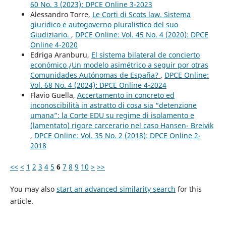
60 No. 3 (2023): DPCE Online 3-2023
Alessandro Torre,
Le Corti di Scots law. Sistema
giuridico e autogoverno pluralistico del suo
Giudiziario.
,
DPCE Online: Vol. 45 No. 4 (2020): DPCE
Online 4-2020
Edriga Aranburu,
El sistema bilateral de concierto
económico ¿Un modelo asimétrico a seguir por otras
Comunidades Autónomas de España?
,
DPCE Online:
Vol. 68 No. 4 (2024): DPCE Online 4-2024
Flavio Guella,
Accertamento in concreto ed
inconoscibilità in astratto di cosa sia “detenzione
umana”: la Corte EDU su regime di isolamento e
(lamentato) rigore carcerario nel caso Hansen- Breivik
,
DPCE Online: Vol. 35 No. 2 (2018): DPCE Online 2-
2018
<<
<
1
2
3
4
5
6
7
8
9
10
>
>>
You may also
start an advanced similarity search
for this
article.