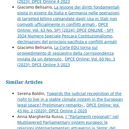
(2023): DPCE Online 4-2023
Giacomo Belisario,
La lesione dei diritti fondamentali
posta in essere da Italia e Germania nelle operazioni
di targeted killing comandate dagli Usa in Stati non
coinvolti ufficialmente in conflitti armati
,
DPCE
Online: Vol. 63 No. SP1 (2024): DPCE ONLINE - SP1
2024 Numero Speciale Pescara Costituzionalismo,
declinazioni del principio pacifista e conflitti armati
Giacomo Belisario,
La Corte EDU torna sul
provvedimento di sequestro della corrispondenza
inviata da un detenuto
,
DPCE Online: Vol. 60 No. 3
(2023): DPCE Online 3-2023
Similar Articles
Serena Baldin,
Towards the judicial recognition of the
right to live in a stable climate system in the European
legal space? Preliminary remarks•
,
DPCE Online: Vol.
43 No. 2 (2020): DPCE Online 2-2020
Anna Margherita Russo,
I “Parlamenti regionali” nel
Multilayered Parliamentary system europeo: le
relazioni interparlamentari attraverso la ‘lente’ del