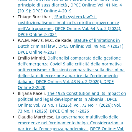
principio di sussidiarietà
,
DPCE Online: Vol. 41 No. 4
(2019): DPCE Online 4-2019
Thiago Burckhart,
“Earth system law”: il
costituzionalismo climatico fra diritto e governance
nell’Antropocene
,
DPCE Online: Vol. 64 No. 2 (2024):
DPCE Online 2-2024
P.A.M. Mevis, M.C. de Rade,
Statute of limitations in
Dutch criminal law
,
DPCE Online: Vol. 49 No. 4 (2021):
DPCE Online 4-2021
Emilio Minniti,
Dall’analisi comparata della gestione
dell’emergenza Covid19 alle criticità della normativa
antiterrorismo: riflessioni comparative sulla disciplina
dello stato di eccezione a partire dall’ordinamento
italiano
,
DPCE Online: Vol. 43 No. 2 (2020): DPCE
Online 2-2020
Ilirjana Kaceli,
The 1925 Constitution and its impact on
political and legal developments in Albania
,
DPCE
Online: Vol. 73 No. 1 (2026): Vol. 73 No. 1 (2026): Vol.
73 No. 1 (2026): DPCE Online 1-2026
Claudia Marchese,
La governance multilivello delle
emergenze nell’ordinamento belga. Considerazioni a
partire dall’emergenza pandemica
,
DPCE Online: Vol.