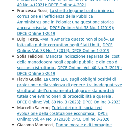
49 No. 4 (2021): DPCE Online 4-2021
Francesca Rossi,
Lo stretto legame tra il crimine di
corruzione e inefficienza della Pubblica
Amministrazione in Polonia: una questione storica
ancora irrisolta
,
DPCE Online: Vol. 38 No. 1 (2019):
DPCE Online 1-2019
Luigi Testa,
«Ma in America questo non si può». La
lotta alla public corruption negli Stati Uniti
,
DPCE
Online: Vol. 38 No. 1 (2019): DPCE Online 1-2019
Sofia Felicioni,
Mancata indicazione separata dei costi
della manodopera negli appalti pubblici e diniego di
soccorso istruttorio
,
DPCE Online: Vol. 40 No. 3 (2019):
DPCE Online 3-2019
Flavio Guella,
La Corte EDU sugli obblighi positivi di
protezione nella violenza di genere, tra inadeguatezze
strutturali dell’ordinamento bulgaro e standard di
tutela che evitino oneri di procedibilità a querela
,
DPCE Online: Vol. 60 No. 3 (2023): DPCE Online 3-2023
Marcello Salerno,
Tutela dei diritti sociali ed
evoluzione della costituzione economica
,
DPCE
Online: Vol. 44 No. 3 (2020): DPCE Online 3-2020
Giacomo Mannocci,
Danno morale e di immagine