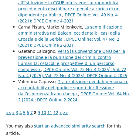
all’Istituzione: la CGUE interviene sui rapporti tra
procedimento disciplinare e penale a carico di un
dipendente pubblico
,
DPCE Online: Vol. 49 No. 4
(2021): DPCE Online 4-2021
Carna Pistan, Marko Milenkovic,
La semplificazione
amministrativa nei Balcani occidentali: i casi della
Croazia e della Serbia
,
DPCE Online: Vol. 47 No. 2
(2021): DPCE Online 2-2021
Gaetano Calcagno,
Verso la Convenzione ONU per la
prevenzione e la punizione dei crimini contro
l’umanità: ostacoli e prospettive di un percorso
complesso
,
DPCE Online: Vol. 72 No. 4 (2025): Vol. 72
No. 4 (2025): Vol. 72 No. 4 (2025): DPCE Online 4-2025
Valentina Capasso,
Tra protezione dei dati personali e
accountability del giudice: spunti di riflessione
dall’esperienza franco-belga
,
DPCE Online: Vol. 64 No.
2 (2024): DPCE Online 2-2024
<<
<
3
4
5
6
7
8
9
10
11
12
>
>>
You may also
start an advanced similarity search
for this
article.