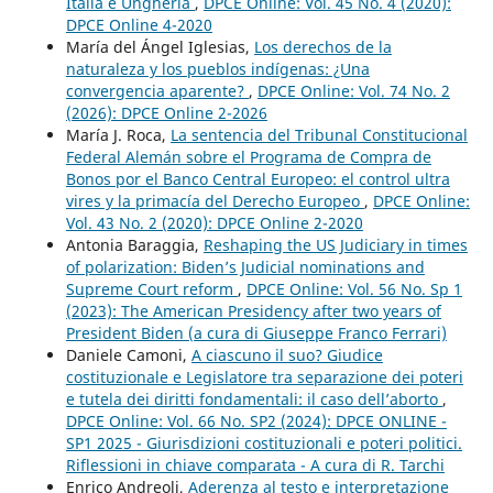
Italia e Ungheria
,
DPCE Online: Vol. 45 No. 4 (2020):
DPCE Online 4-2020
María del Ángel Iglesias,
Los derechos de la
naturaleza y los pueblos indígenas: ¿Una
convergencia aparente?
,
DPCE Online: Vol. 74 No. 2
(2026): DPCE Online 2-2026
María J. Roca,
La sentencia del Tribunal Constitucional
Federal Alemán sobre el Programa de Compra de
Bonos por el Banco Central Europeo: el control ultra
vires y la primacía del Derecho Europeo
,
DPCE Online:
Vol. 43 No. 2 (2020): DPCE Online 2-2020
Antonia Baraggia,
Reshaping the US Judiciary in times
of polarization: Biden’s Judicial nominations and
Supreme Court reform
,
DPCE Online: Vol. 56 No. Sp 1
(2023): The American Presidency after two years of
President Biden (a cura di Giuseppe Franco Ferrari)
Daniele Camoni,
A ciascuno il suo? Giudice
costituzionale e Legislatore tra separazione dei poteri
e tutela dei diritti fondamentali: il caso dell’aborto
,
DPCE Online: Vol. 66 No. SP2 (2024): DPCE ONLINE -
SP1 2025 - Giurisdizioni costituzionali e poteri politici.
Riflessioni in chiave comparata - A cura di R. Tarchi
Enrico Andreoli,
Aderenza al testo e interpretazione