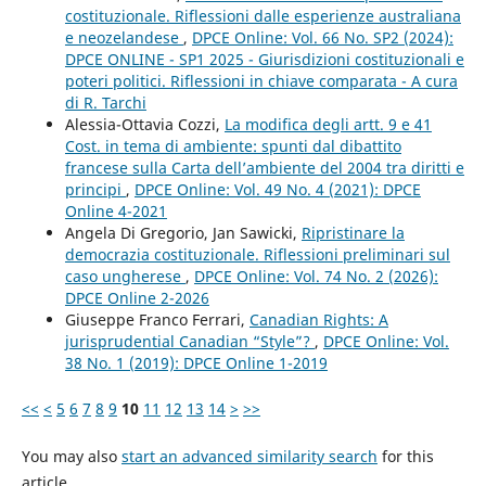
costituzionale. Riflessioni dalle esperienze australiana
e neozelandese
,
DPCE Online: Vol. 66 No. SP2 (2024):
DPCE ONLINE - SP1 2025 - Giurisdizioni costituzionali e
poteri politici. Riflessioni in chiave comparata - A cura
di R. Tarchi
Alessia-Ottavia Cozzi,
La modifica degli artt. 9 e 41
Cost. in tema di ambiente: spunti dal dibattito
francese sulla Carta dell’ambiente del 2004 tra diritti e
principi
,
DPCE Online: Vol. 49 No. 4 (2021): DPCE
Online 4-2021
Angela Di Gregorio, Jan Sawicki,
Ripristinare la
democrazia costituzionale. Riflessioni preliminari sul
caso ungherese
,
DPCE Online: Vol. 74 No. 2 (2026):
DPCE Online 2-2026
Giuseppe Franco Ferrari,
Canadian Rights: A
jurisprudential Canadian “Style”?
,
DPCE Online: Vol.
38 No. 1 (2019): DPCE Online 1-2019
<<
<
5
6
7
8
9
10
11
12
13
14
>
>>
You may also
start an advanced similarity search
for this
article.