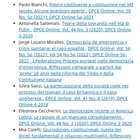
Paolo Bianchi,
Potere costituente e costituzione nel XXI
secolo. Alcune questioni aperte
,
DPCE Online: Vol. 50
No. Sp (2021): DPCE Online Sp-2021
Antonella Salomoni,
Teorie della sovranità nell’età di
Putin
,
DPCE Online: Vol. 44 No. 3 (2020): DPCE Online
3-2020
Jorge Lozano Miralles,
Democracia de emergencia y
crisis sanitaria: el caso español
,
DPCE Online: Vol. 54
No. Sp (2022): Vol 54 No Sp (2022): DPCE Online Sp-
2022 - I Federalizing Process europei nella democrazia
d’emergenza. Riflessioni comparate a partire dai
‘primi’ 20 anni della riforma del Titolo V della
Costituzione italiana
Silvia Sassi,
La partecipazione della società civile nei
processi decisionali: il caso britannico e il caso
ungherese
,
DPCE Online: Vol. 41 No. 4 (2019): DPCE
Online 4-2019
Eleonora Ceccherini,
Le democrazie incerte in America
Latina. Le ragioni di un mancato consolidamento
,
DPCE Online: Vol. 44 No. 3 (2020): DPCE Online 3-2020
Mia Caielli,
Giurisdizioni costituzionali, tutela dei
diritti fondamentali e relazioni multilivello. Riflessioni