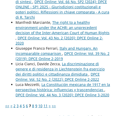
di sintesi
,
DPCE Online: Vol. 66 No. SP2 (2024): DPCE
ONLINE - SP1 2025 - Giurisdizioni costituzionali e
poteri politici. Riflessioni in chiave comparata - A cura
di R. Tarchi
Manfredi Marciante,
The right to a healthy
environment under the ACHR: an unprecedent
decision of the Inter-American Court of Human Rights
,
DPCE Online: Vol. 43 No. 2 (2020): DPCE Online 2-
2020
Giuseppe Franco Ferrari,
Italy and Hungary. An
incomparable comparison
,
DPCE Online: Vol. 39 No. 2
(2019): DPCE Online 2-2019
Licia Cianci, Davide Zecca,
La discriminazione di
genere e di residenza in Liechtenstein fra esercizio
dei diritti politici e cittadinanza dimidiata
,
DPCE
Online: Vol. 52 No. 2 (2022): DPCE Online 2-2022
Luca Mezzetti,
La Constitución mexicana de 1917 en la
perspectiva histórica: influencias y trascendencias
,
DPCE Online: Vol. 44 No. 3 (2020): DPCE Online 3-2020
<<
<
2
3
4
5
6
7
8
9
10
11
>
>>