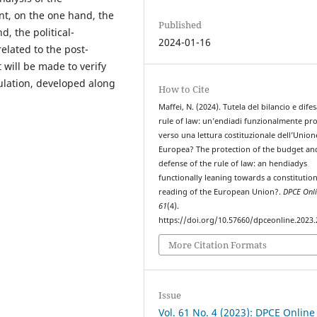
nt, on the one hand, the
Published
d, the political-
2024-01-16
elated to the post-
 will be made to verify
gulation, developed along
How to Cite
Maffei, N. (2024). Tutela del bilancio e difes
rule of law: un’endiadi funzionalmente pr
verso una lettura costituzionale dell’Union
Europea? The protection of the budget an
defense of the rule of law: an hendiadys
functionally leaning towards a constitution
reading of the European Union?.
DPCE Onl
61
(4).
https://doi.org/10.57660/dpceonline.2023
More Citation Formats
Issue
Vol. 61 No. 4 (2023): DPCE Online