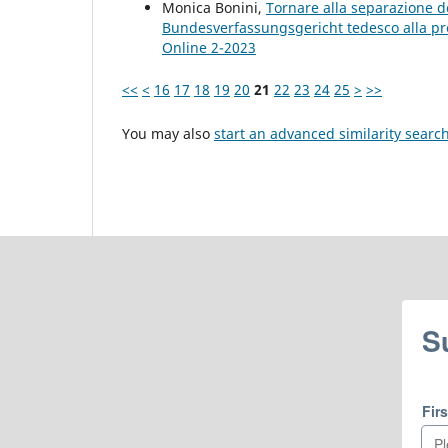
Monica Bonini,
Tornare alla separazione dei 
Bundesverfassungsgericht tedesco alla p
Online 2-2023
<<
<
16
17
18
19
20
21
22
23
24
25
>
>>
You may also
start an advanced similarity searc