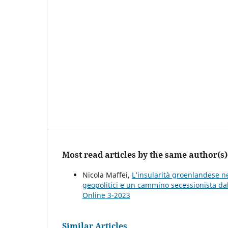
Most read articles by the same author(s)
Nicola Maffei,
L’insularità groenlandese n
geopolitici e un cammino secessionista dal
Online 3-2023
Similar Articles