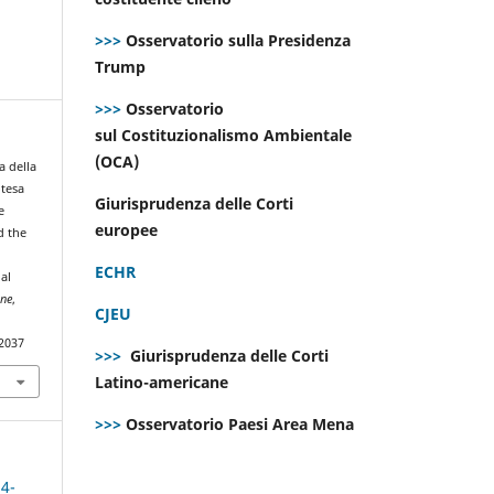
>>>
Osservatorio sulla Presidenza
Trump
>>>
Osservatorio
sul Costituzionalismo Ambientale
(OCA)
a della
otesa
Giurisprudenza delle Corti
e
europee
d the
ECHR
al
ine
,
CJEU
.2037
>>>
Giurisprudenza delle Corti
Latino-americane
>>>
Osservatorio Paesi Area Mena
 4-