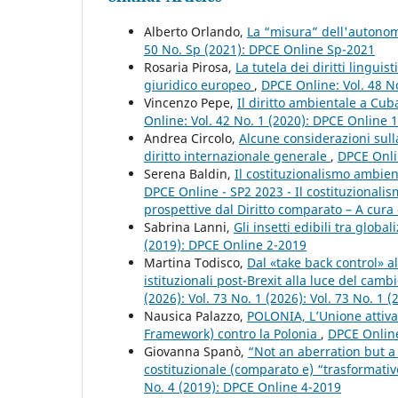
Alberto Orlando,
La “misura” dell'autonom
50 No. Sp (2021): DPCE Online Sp-2021
Rosaria Pirosa,
La tutela dei diritti lingui
giuridico europeo
,
DPCE Online: Vol. 48 N
Vincenzo Pepe,
Il diritto ambientale a Cub
Online: Vol. 42 No. 1 (2020): DPCE Online 
Andrea Circolo,
Alcune considerazioni sull
diritto internazionale generale
,
DPCE Onli
Serena Baldin,
Il costituzionalismo ambient
DPCE Online - SP2 2023 - Il costituzional
prospettive dal Diritto comparato – A cura 
Sabrina Lanni,
Gli insetti edibili tra glob
(2019): DPCE Online 2-2019
Martina Todisco,
Dal «take back control» a
istituzionali post-Brexit alla luce del ca
(2026): Vol. 73 No. 1 (2026): Vol. 73 No. 1
Nausica Palazzo,
POLONIA, L’Unione attiva i
Framework) contro la Polonia
,
DPCE Online
Giovanna Spanò,
“Not an aberration but a 
costituzionale (comparato e) “trasformativ
No. 4 (2019): DPCE Online 4-2019