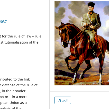
2037
 for the rule of law – rule
nstitutionalisation of the
ibuted to the link
 defense of the rule of
, in the broader
on or – in a more
.pdf
ropean Union as a
nalysis of the