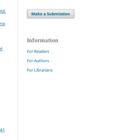
ol.
Make a Submission
zio
Information
el
For Readers
For Authors
For Librarians
 41