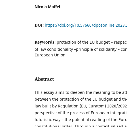
Nicola Maffei
DOI:
https://doi.org/10.57660/dpceonline.2023.
Keywords:
protection of the EU budget – respect
of law conditionality –principle of solidarity – co
European Union
Abstract
This essay aims to deepen the meaning to be attr
between the protection of the EU budget and the
law built by Regulation (EU, Euratom) 2020/2092
perspective of the process of European integrati
futuristic way – the potential reading of the Eu
constitutional order. Through a contextualized a