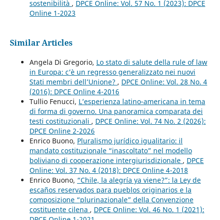
sostenibilità
,
DPCE Online: Vol. 57 No. 1 (2023): DPCE
Online 1-2023
Similar Articles
Angela Di Gregorio,
Lo stato di salute della rule of law
in Europa: c’è un regresso generalizzato nei nuovi
Stati membri dell’Unione?
,
DPCE Online: Vol. 28 No. 4
(2016): DPCE Online 4-2016
Tullio Fenucci,
L’esperienza latino-americana in tema
di forma di governo. Una panoramica comparata dei
testi costituzionali
,
DPCE Online: Vol. 74 No. 2 (2026):
DPCE Online 2-2026
Enrico Buono,
Pluralismo jurídico igualitario: il
mandato costituzionale “inascoltato” nel modello
boliviano di cooperazione intergiurisdizionale
,
DPCE
Online: Vol. 37 No. 4 (2018): DPCE Online 4-2018
Enrico Buono,
“Chile, la alegría ya viene?”: la Ley de
escaños reservados para pueblos originarios e la
composizione “plurinazionale” della Convenzione
costituente cilena
,
DPCE Online: Vol. 46 No. 1 (2021):
DPCE Online 1-2021