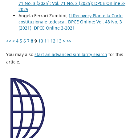
71 No. 3 (2025): Vol. 71 No. 3 (2025): DPCE Online 3-
2025
Angela Ferrari Zumbini,
Il Recovery Plan e la Corte
costituzionale tedesca
,
DPCE Online: Vol. 48 No. 3
(2021): DPCE Online 3-2021
<<
<
4
5
6
7
8
9
10
11
12
13
>
>>
You may also
start an advanced similarity search
for this
article.