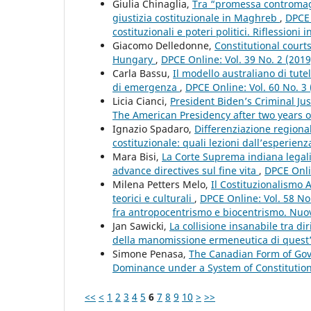
Giulia Chinaglia,
Tra “promessa contromaggio
giustizia costituzionale in Maghreb
,
DPCE 
costituzionali e poteri politici. Riflessioni
Giacomo Delledonne,
Constitutional court
Hungary
,
DPCE Online: Vol. 39 No. 2 (201
Carla Bassu,
Il modello australiano di tutel
di emergenza
,
DPCE Online: Vol. 60 No. 3
Licia Cianci,
President Biden’s Criminal Jus
The American Presidency after two years o
Ignazio Spadaro,
Differenziazione regiona
costituzionale: quali lezioni dall’esperie
Mara Bisi,
La Corte Suprema indiana legaliz
advance directives sul fine vita
,
DPCE Onli
Milena Petters Melo,
Il Costituzionalismo 
teorici e culturali
,
DPCE Online: Vol. 58 No
fra antropocentrismo e biocentrismo. Nuove
Jan Sawicki,
La collisione insanabile tra di
della manomissione ermeneutica di quest
Simone Penasa,
The Canadian Form of Gov
Dominance under a System of Constituti
<<
<
1
2
3
4
5
6
7
8
9
10
>
>>