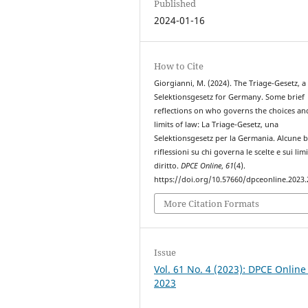
Published
2024-01-16
How to Cite
Giorgianni, M. (2024). The Triage-Gesetz, a
Selektionsgesetz for Germany. Some brief
reflections on who governs the choices an
limits of law: La Triage-Gesetz, una
Selektionsgesetz per la Germania. Alcune b
riflessioni su chi governa le scelte e sui limi
diritto.
DPCE Online
,
61
(4).
https://doi.org/10.57660/dpceonline.2023
More Citation Formats
Issue
Vol. 61 No. 4 (2023): DPCE Online
2023