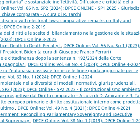
ritaria” e sostanziale ineffettività. Diffusione e criticità della
Online: Vol. 66 No. SP2 (2024): DPCE ONLINE - SP1 2025 - Giurisdiz
 in chiave comparata - A cura di R. Tarchi
s dealing with electoral laws: comparative remarks on Italy and
9): DPCE Online 2-2019
a dei diritti e le scelte di bilanciamento nella gestione delle situazi
 (2023): DPCE Online 3-2023
tice: Death to Death Penalty!
,
DPCE Online: Vol. 56 No. Sp 1 (2023)
f President Biden (a cura di Giuseppe Franco Ferrari)
le e cittadinanza dopo la sentenza n. 192/2024 della Corte
nza spagnola?
,
DPCE Online: Vol. 68 No. 4 (2024): DPCE Online 4-202
za l’eutanasia passiva e fornisce le linee guida aggiornate per le
ne: Vol. 62 No. 1 (2024): DPCE Online 1-2024
Ambientale nella diversità di modelli normativi, giurisprudenziali,
. SP2 (2023): DPCE Online - SP2 2023 - Il costituzionalismo ambient
 prospettive dal Diritto comparato – A cura di D. Amirante e R. Ta
ritto europeo primario e diritto costituzionale interno come prodott
’ultimo
,
DPCE Online: Vol. 49 No. 4 (2021): DPCE Online 4-2021
ernment: Reconciling Parliamentary Sovereignty and Executive
onal Supremacy
,
DPCE Online: Vol. 38 No. 1 (2019): DPCE Online 1-2