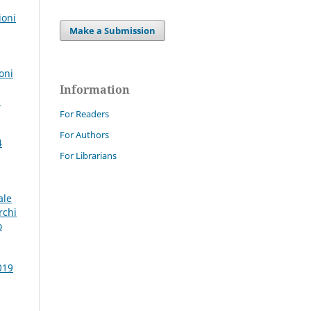
ioni
Make a Submission
oni
Information
:
For Readers
For Authors
4
For Librarians
ale
rchi
o
019