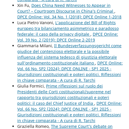
Xin Fu,
Does China Need Witnesses to Appear in
Court? – Courtroom Discourse in China’s Criminal
,
DPCE Online: Vol. 34 No. 1 (2018): DPCE Online 1-2018
Luca Pietro Vanoni,
L’applicazione del Bill of Rights
europeo tra bilanciamento asimmetrico e paradosso
federale: il caso della privacy digitale
,
DPCE Online:
Vol. 39 No. 2 (2019): DPCE Online 2-2019
Giammaria Milani,
Il Bundesverfassungsgericht come
giudice del contenzioso elettorale e la possibile
influenza del sistema tedesco di giustizia elettorale
sull’ordinamento costituzionale italiano
,
DPCE Online:
Vol. 66 No. SP2 (2024): DPCE ONLINE - SP1 2025 -
Giurisdizioni costituzionali e poteri politici. Riflessioni
in chiave comparata - A cura di R. Tarchi
Giulia Formici,
Prime riflessioni sul ruolo dei
Presidenti delle Corti costituzionali/supreme nel
rapporto tra giurisdizioni costituzionali e poteri
politici: il caso del Chief Justice of India
,
DPCE Online:
Vol. 66 No. SP2 (2024): DPCE ONLINE - SP1 2025 -
Giurisdizioni costituzionali e poteri politici. Riflessioni
in chiave comparata - A cura di R. Tarchi
Graziella Romeo,
The Supreme Court’s debate on