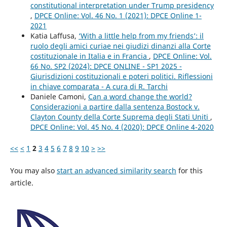
constitutional interpretation under Trump presidency
,
DPCE Online: Vol. 46 No. 1 (2021): DPCE Online 1-
2021
Katia Laffusa,
‘With a little help from my friends’: il
ruolo degli amici curiae nei giudizi dinanzi alla Corte
costituzionale in Italia e in Francia
,
DPCE Online: Vol.
66 No. SP2 (2024): DPCE ONLINE - SP1 2025 -
Giurisdizioni costituzionali e poteri politici. Riflessioni
in chiave comparata - A cura di R. Tarchi
Daniele Camoni,
Can a word change the world?
Considerazioni a partire dalla sentenza Bostock v.
Clayton County della Corte Suprema degli Stati Uniti
,
DPCE Online: Vol. 45 No. 4 (2020): DPCE Online 4-2020
<<
<
1
2
3
4
5
6
7
8
9
10
>
>>
You may also
start an advanced similarity search
for this
article.