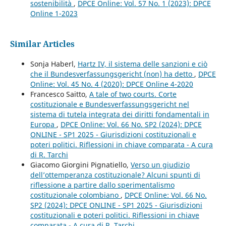
sostenibilità
,
DPCE Online: Vol. 57 No. 1 (2023): DPCE
Online 1-2023
Similar Articles
Sonja Haberl,
Hartz IV, il sistema delle sanzioni e ciò
che il Bundesverfassungsgericht (non) ha detto
,
DPCE
Online: Vol. 45 No. 4 (2020): DPCE Online 4-2020
Francesco Saitto,
A tale of two courts. Corte
costituzionale e Bundesverfassungsgericht nel
sistema di tutela integrata dei diritti fondamentali in
Europa
,
DPCE Online: Vol. 66 No. SP2 (2024): DPCE
ONLINE - SP1 2025 - Giurisdizioni costituzionali e
poteri politici. Riflessioni in chiave comparata - A cura
di R. Tarchi
Giacomo Giorgini Pignatiello,
Verso un giudizio
dell’ottemperanza costituzionale? Alcuni spunti di
riflessione a partire dallo sperimentalismo
costituzionale colombiano
,
DPCE Online: Vol. 66 No.
SP2 (2024): DPCE ONLINE - SP1 2025 - Giurisdizioni
costituzionali e poteri politici. Riflessioni in chiave
comparata - A cura di R. Tarchi