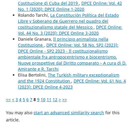
Costituzione di Cuba del 2019
,
DPCE Online: Vol. 42
No. 1 (2020): DPCE Online 1-2020
Rolando Tarchi,
La Constitución Política del Estado
Libre y Soberano de Guerrero nel quadro del
costituzionalismo statale del Messico
,
DPCE Online:
Vol. 44 No. 3 (2020): DPCE Online 3-2020
Daniele Granara,
Il principio animalista nella
Costituzione
,
DPCE Online: Vol. 58 No. SP2 (2023):
DPCE Online - SP2 2023 - Il costituzionalismo
ambientale fra antropocentrismo e biocentrismo.
Nuove prospettive dal Diritto comparato – A cura di D.
Amirante e R. Tarchi
Elisa Bertolini,
The Turkish military exceptionalism
and the 1924 Constitution
,
DPCE Online: Vol. 61 No. 4
(2023): DPCE Online 4-2023
<<
<
3
4
5
6
7
8
9
10
11
12
>
>>
You may also
start an advanced similarity search
for this
article.