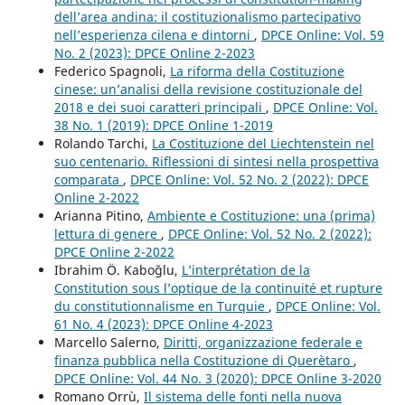
dell’area andina: il costituzionalismo partecipativo
nell’esperienza cilena e dintorni
,
DPCE Online: Vol. 59
No. 2 (2023): DPCE Online 2-2023
Federico Spagnoli,
La riforma della Costituzione
cinese: un’analisi della revisione costituzionale del
2018 e dei suoi caratteri principali
,
DPCE Online: Vol.
38 No. 1 (2019): DPCE Online 1-2019
Rolando Tarchi,
La Costituzione del Liechtenstein nel
suo centenario. Riflessioni di sintesi nella prospettiva
comparata
,
DPCE Online: Vol. 52 No. 2 (2022): DPCE
Online 2-2022
Arianna Pitino,
Ambiente e Costituzione: una (prima)
lettura di genere
,
DPCE Online: Vol. 52 No. 2 (2022):
DPCE Online 2-2022
Ibrahim Ö. Kaboğlu,
L’interprétation de la
Constitution sous l’optique de la continuité et rupture
du constitutionnalisme en Turquie
,
DPCE Online: Vol.
61 No. 4 (2023): DPCE Online 4-2023
Marcello Salerno,
Diritti, organizzazione federale e
finanza pubblica nella Costituzione di Querètaro
,
DPCE Online: Vol. 44 No. 3 (2020): DPCE Online 3-2020
Romano Orrù,
Il sistema delle fonti nella nuova