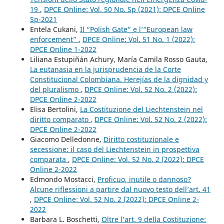
19
,
DPCE Online: Vol. 50 No. Sp (2021): DPCE Online
Sp-2021
Entela Cukani,
Il “Polish Gate” e l’“European law
enforcement”
,
DPCE Online: Vol. 51 No. 1 (2022):
DPCE Online 1-2022
Liliana Estupiñán Achury, María Camila Rosso Gauta,
La eutanasia en la jurisprudencia de la Corte
Constitucional Colombiana. Herejías de la dignidad y
del pluralismo
,
DPCE Online: Vol. 52 No. 2 (2022):
DPCE Online 2-2022
Elisa Bertolini,
La Costituzione del Liechtenstein nel
diritto comparato
,
DPCE Online: Vol. 52 No. 2 (2022):
DPCE Online 2-2022
Giacomo Delledonne,
Diritto costituzionale e
secessione: il caso del Liechtenstein in prospettiva
comparata
,
DPCE Online: Vol. 52 No. 2 (2022): DPCE
Online 2-2022
Edmondo Mostacci,
Proficuo, inutile o dannoso?
Alcune riflessioni a partire dal nuovo testo dell’art. 41
,
DPCE Online: Vol. 52 No. 2 (2022): DPCE Online 2-
2022
Barbara L. Boschetti,
Oltre l’art. 9 della Costituzione: