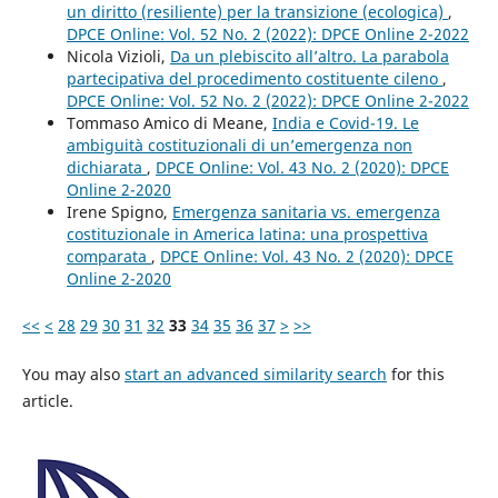
un diritto (resiliente) per la transizione (ecologica)
,
DPCE Online: Vol. 52 No. 2 (2022): DPCE Online 2-2022
Nicola Vizioli,
Da un plebiscito all’altro. La parabola
partecipativa del procedimento costituente cileno
,
DPCE Online: Vol. 52 No. 2 (2022): DPCE Online 2-2022
Tommaso Amico di Meane,
India e Covid-19. Le
ambiguità costituzionali di un’emergenza non
dichiarata
,
DPCE Online: Vol. 43 No. 2 (2020): DPCE
Online 2-2020
Irene Spigno,
Emergenza sanitaria vs. emergenza
costituzionale in America latina: una prospettiva
comparata
,
DPCE Online: Vol. 43 No. 2 (2020): DPCE
Online 2-2020
<<
<
28
29
30
31
32
33
34
35
36
37
>
>>
You may also
start an advanced similarity search
for this
article.