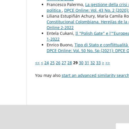
Francesco Palermo,
La gestione della crisi
politica
,
DPCE Online: Vol. 43 No. 2 (2020
Liliana Estupiñán Achury, María Camila R
Constitucional Colombiana. Herejías de la
Online 2-2022
Entela Cukani,
Il “Polish Gate” e l’“Euro
1-2022
Enrico Buono,
Tipo di Stato e conflittualit
DPCE Online: Vol. 50 No. Sp (2021): DPCE 
<<
<
24
25
26
27
28
29
30
31
32
33
>
>>
You may also
start an advanced similarity searc