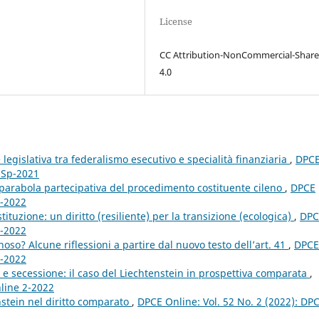
License
CC Attribution-NonCommercial-Share
4.0
 legislativa tra federalismo esecutivo e specialità finanziaria
,
DPC
e Sp-2021
La parabola partecipativa del procedimento costituente cileno
,
DPCE
2-2022
ostituzione: un diritto (resiliente) per la transizione (ecologica)
,
DPC
2-2022
noso? Alcune riflessioni a partire dal nuovo testo dell’art. 41
,
DPCE
2-2022
e e secessione: il caso del Liechtenstein in prospettiva comparata
,
nline 2-2022
nstein nel diritto comparato
,
DPCE Online: Vol. 52 No. 2 (2022): DP