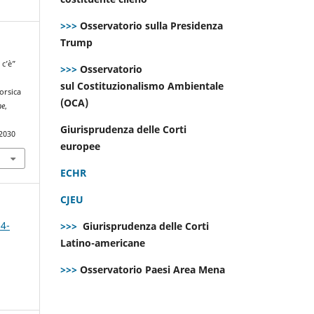
>>>
Osservatorio sulla Presidenza
Trump
 c’è”
>>>
Osservatorio
sul Costituzionalismo Ambientale
orsica
(OCA)
ne
,
Giurisprudenza delle Corti
.2030
europee
ECHR
CJEU
 4-
>>>
Giurisprudenza delle Corti
Latino-americane
>>>
Osservatorio Paesi Area Mena