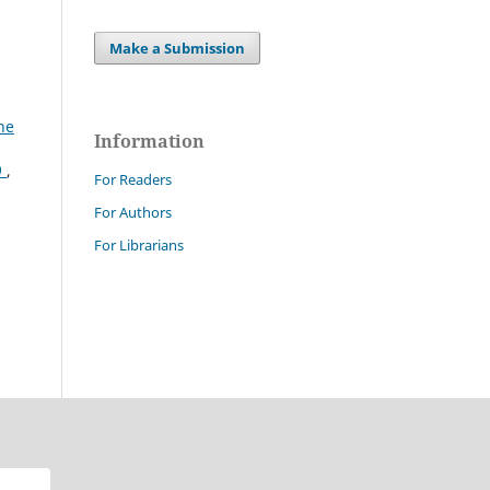
Make a Submission
ne
Information
9
,
For Readers
For Authors
For Librarians