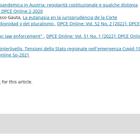
 pandemica in Austria: regolarità costituzionale e qualche distonia
): DPCE Online 2-2020
osso Gauta,
La eutanasia en la jurisprudencia de la Corte
 dignidad y del pluralismo
,
DPCE Online: Vol. 52 No. 2 (2022): DPCE
pean law enforcement”
,
DPCE Online: Vol. 51 No. 1 (2022): DPCE Onli
à interlivello. Tensioni dello Stato regionale nell’emergenza Covid-1
Online Sp-2021
h
for this article.