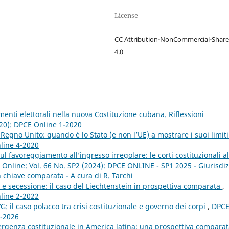
License
CC Attribution-NonCommercial-Share
4.0
imenti elettorali nella nuova Costituzione cubana. Riflessioni
020): DPCE Online 1-2020
 Regno Unito: quando è lo Stato (e non l’UE) a mostrare i suoi limit
nline 4-2020
l favoreggiamento all’ingresso irregolare: le corti costituzionali al
Online: Vol. 66 No. SP2 (2024): DPCE ONLINE - SP1 2025 - Giurisdiz
 in chiave comparata - A cura di R. Tarchi
e e secessione: il caso del Liechtenstein in prospettiva comparata
,
nline 2-2022
: il caso polacco tra crisi costituzionale e governo dei corpi
,
DPC
2-2026
rgenza costituzionale in America latina: una prospettiva compara