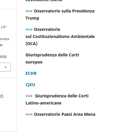
>>>
Osservatorio sulla Presidenza
Trump
 c’è”
>>>
Osservatorio
sul Costituzionalismo Ambientale
orsica
(OCA)
ne
,
Giurisprudenza delle Corti
.2030
europee
ECHR
CJEU
 4-
>>>
Giurisprudenza delle Corti
Latino-americane
>>>
Osservatorio Paesi Area Mena