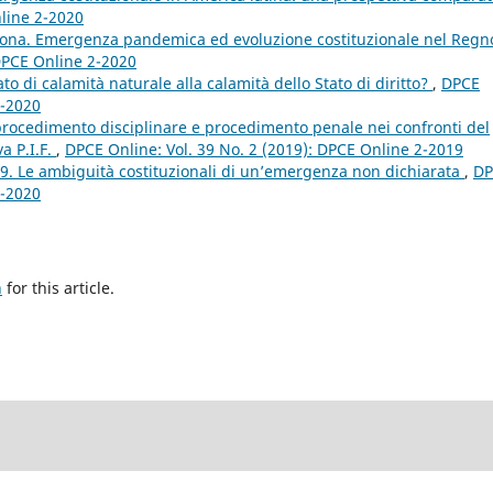
nline 2-2020
rona. Emergenza pandemica ed evoluzione costituzionale nel Regn
 DPCE Online 2-2020
ato di calamità naturale alla calamità dello Stato di diritto?
,
DPCE
2-2020
 procedimento disciplinare e procedimento penale nei confronti del
va P.I.F.
,
DPCE Online: Vol. 39 No. 2 (2019): DPCE Online 2-2019
19. Le ambiguità costituzionali di un’emergenza non dichiarata
,
DP
2-2020
h
for this article.