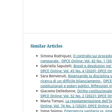
Similar Articles
Simona Rodriquez,
Il controllo sui proced
comparate
,
DPCE Online: Vol. 42 No. 1 (2
Gabriella Saputelli,
Brexit e devolution nel
DPCE Online: Vol. 45 No. 4 (2020): DPCE O
Sara Benvenuti,
Ripensando la disciplina su
ricerca di un difficile bilanciamento
,
DPCE 
costituzionali e poteri politici. Riflessioni
Giacomo Delledonne,
Diritto costituzional
DPCE Online: Vol. 52 No. 2 (2022): DPCE O
Marta Tomasi,
La regolamentazione dell’IVG
Online: Vol. 74 No. 2 (2026): DPCE Online 
Irene Spigno,
Emergenza sanitaria vs. eme