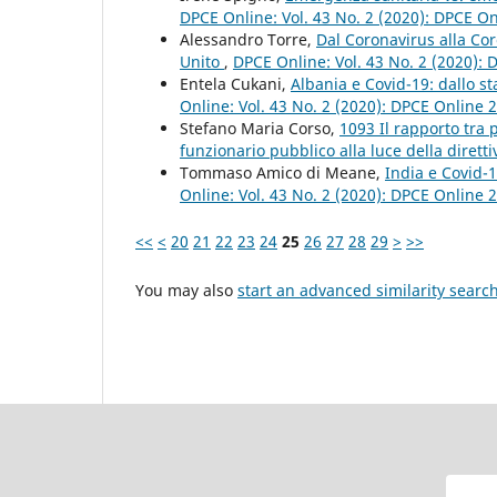
DPCE Online: Vol. 43 No. 2 (2020): DPCE O
Alessandro Torre,
Dal Coronavirus alla Co
Unito
,
DPCE Online: Vol. 43 No. 2 (2020):
Entela Cukani,
Albania e Covid-19: dallo st
Online: Vol. 43 No. 2 (2020): DPCE Online 
Stefano Maria Corso,
1093 Il rapporto tra
funzionario pubblico alla luce della diretti
Tommaso Amico di Meane,
India e Covid-
Online: Vol. 43 No. 2 (2020): DPCE Online 
<<
<
20
21
22
23
24
25
26
27
28
29
>
>>
You may also
start an advanced similarity searc