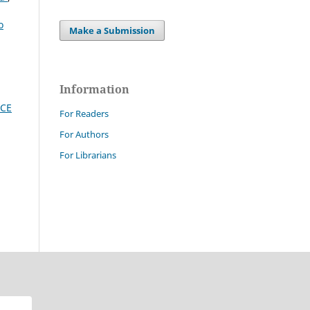
o
Make a Submission
Information
CE
For Readers
For Authors
For Librarians