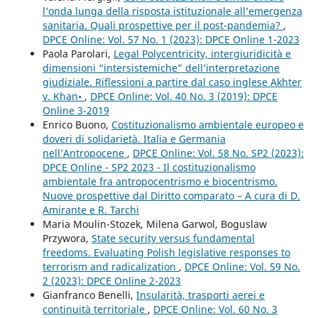
l’onda lunga della risposta istituzionale all’emergenza
sanitaria. Quali prospettive per il post-pandemia?
,
DPCE Online: Vol. 57 No. 1 (2023): DPCE Online 1-2023
Paola Parolari,
Legal Polycentricity, intergiuridicità e
dimensioni “intersistemiche” dell’interpretazione
giudiziale. Riflessioni a partire dal caso inglese Akhter
v. Khan•
,
DPCE Online: Vol. 40 No. 3 (2019): DPCE
Online 3-2019
Enrico Buono,
Costituzionalismo ambientale europeo e
doveri di solidarietà. Italia e Germania
nell’Antropocene
,
DPCE Online: Vol. 58 No. SP2 (2023):
DPCE Online - SP2 2023 - Il costituzionalismo
ambientale fra antropocentrismo e biocentrismo.
Nuove prospettive dal Diritto comparato – A cura di D.
Amirante e R. Tarchi
Maria Moulin-Stozek, Milena Garwol, Boguslaw
Przywora,
State security versus fundamental
freedoms. Evaluating Polish legislative responses to
terrorism and radicalization
,
DPCE Online: Vol. 59 No.
2 (2023): DPCE Online 2-2023
Gianfranco Benelli,
Insularità, trasporti aerei e
continuità territoriale
,
DPCE Online: Vol. 60 No. 3