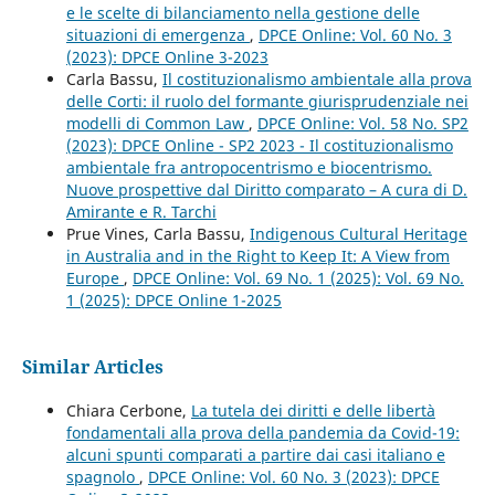
e le scelte di bilanciamento nella gestione delle
situazioni di emergenza
,
DPCE Online: Vol. 60 No. 3
(2023): DPCE Online 3-2023
Carla Bassu,
Il costituzionalismo ambientale alla prova
delle Corti: il ruolo del formante giurisprudenziale nei
modelli di Common Law
,
DPCE Online: Vol. 58 No. SP2
(2023): DPCE Online - SP2 2023 - Il costituzionalismo
ambientale fra antropocentrismo e biocentrismo.
Nuove prospettive dal Diritto comparato – A cura di D.
Amirante e R. Tarchi
Prue Vines, Carla Bassu,
Indigenous Cultural Heritage
in Australia and in the Right to Keep It: A View from
Europe
,
DPCE Online: Vol. 69 No. 1 (2025): Vol. 69 No.
1 (2025): DPCE Online 1-2025
Similar Articles
Chiara Cerbone,
La tutela dei diritti e delle libertà
fondamentali alla prova della pandemia da Covid-19:
alcuni spunti comparati a partire dai casi italiano e
spagnolo
,
DPCE Online: Vol. 60 No. 3 (2023): DPCE