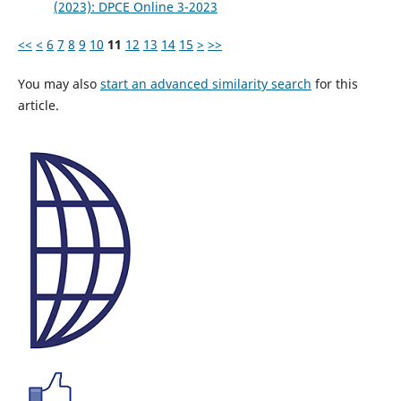
(2023): DPCE Online 3-2023
<<
<
6
7
8
9
10
11
12
13
14
15
>
>>
You may also
start an advanced similarity search
for this
article.