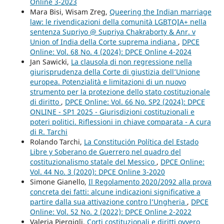
Online 3-2023
Mara Bisi, Wisam Zreg,
Queering the Indian marriage
law: le rivendicazioni della comunità LGBTQIA+ nella
sentenza Supriyo @ Supriya Chakraborty & Anr. v
Union of India della Corte suprema indiana
,
DPCE
Online: Vol. 68 No. 4 (2024): DPCE Online 4-2024
Jan Sawicki,
La clausola di non regressione nella
giurisprudenza della Corte di giustizia dell’Unione
europea. Potenzialità e limitazioni di un nuovo
strumento per la protezione dello stato costituzionale
di diritto
,
DPCE Online: Vol. 66 No. SP2 (2024): DPCE
ONLINE - SP1 2025 - Giurisdizioni costituzionali e
poteri politici. Riflessioni in chiave comparata - A cura
di R. Tarchi
Rolando Tarchi,
La Constitución Política del Estado
Libre y Soberano de Guerrero nel quadro del
costituzionalismo statale del Messico
,
DPCE Online:
Vol. 44 No. 3 (2020): DPCE Online 3-2020
Simone Gianello,
Il Regolamento 2020/2092 alla prova
concreta dei fatti: alcune indicazioni significative a
partire dalla sua attivazione contro l’Ungheria
,
DPCE
Online: Vol. 52 No. 2 (2022): DPCE Online 2-2022
Valeria Piergigli,
Corti costituzionali e diritti ovvero