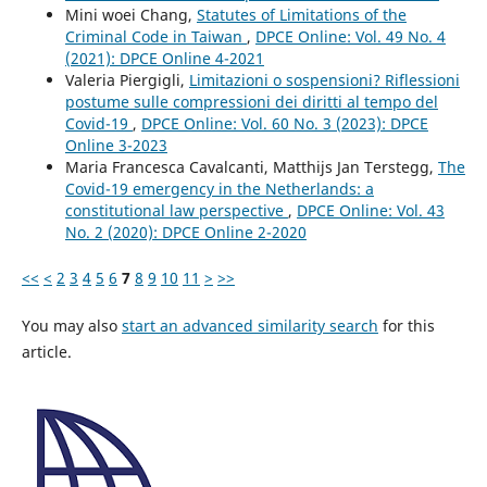
Mini woei Chang,
Statutes of Limitations of the
Criminal Code in Taiwan
,
DPCE Online: Vol. 49 No. 4
(2021): DPCE Online 4-2021
Valeria Piergigli,
Limitazioni o sospensioni? Riflessioni
postume sulle compressioni dei diritti al tempo del
Covid-19
,
DPCE Online: Vol. 60 No. 3 (2023): DPCE
Online 3-2023
Maria Francesca Cavalcanti, Matthijs Jan Terstegg,
The
Covid-19 emergency in the Netherlands: a
constitutional law perspective
,
DPCE Online: Vol. 43
No. 2 (2020): DPCE Online 2-2020
<<
<
2
3
4
5
6
7
8
9
10
11
>
>>
You may also
start an advanced similarity search
for this
article.