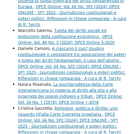
sistema di tutela integrata dei diritti fondamentali in
Europa
,
DPCE Online: Vol. 66 No. SP2 (2024): DPCE
ONLINE - SP1 2025 - Giurisdizioni costituzionali e
poteri politici. Riflessioni in chiave comparata - A cura
di R. Tarchi
Marcello Salerno,
Tutela dei diritti sociali ed
evoluzione della costituzione economica
,
DPCE
Online: Vol. 44 No. 3 (2020): DPCE Online 3-2020
Daniele Camoni,
A ciascuno il suo? Giudice
costituzionale e Legislatore tra separazione dei poteri
e tutela dei diritti fondamentali: il caso dell’aborto
,
DPCE Online: Vol. 66 No. SP2 (2024): DPCE ONLINE -
SP1 2025 - Giurisdizioni costituzionali e poteri politici.
Riflessioni in chiave comparata - A cura di R. Tarchi
Naiara Posenato,
La giurisprudenza della Corte
interamericana in materia di diritti alla vita e alla
proprietà dei popoli indigeni e tribali
,
DPCE Online:
Vol. 34 No. 1 (2018): DPCE Online 1-2018
Cristina Gazzetta,
Religione, politica e diritto: uno
sguardo (d)alla Corte Suprema israeliana
,
DPCE
Online: Vol. 66 No. SP2 (2024): DPCE ONLINE - SP1
2025 - Giurisdizioni costituzionali e poteri politici.
Riflessioni in chiave comparata - A cura di R. Tarchi