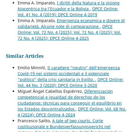
Emma A. Imparato,
I diritti della Natura e la visione
biocentrica tra l’Ecuador e la Bolivia
,
DPCE Online:
Vol. 41 No. 4 (2019): DPCE Online 4-2019
Emma A. Imparato,
Emergenza economica e dovere di
solidarietà. Alcune note di comparazione
,
DPCE
Online: Vol. 72 No. 4 (2025): Vol. 72 No. 4 (2025): Vol.
72 No. 4 (2025): DPCE Online 4-2025
Similar Articles
Emilio Minniti,
Il carattere “neutro” dell’emergenza
Covid-19 nei sistemi occidentali e il potenziale
“politico” della crisi sanitaria in Egitto.
,
DPCE Online:
Vol. 44 No. 3 (2020): DPCE Online 3-2020
Miguel Ángel Cabellos Espiérrez,
Diferenciación
competencial e igualdad de derechos de los
ciudadanos: técnicas para conseguir el equilibrio en
los Estados descentralizados
,
DPCE Online: Vol. 68 No.
4 (2024): DPCE Online 4-2024
Francesco Saitto,
A tale of two courts. Corte
costituzionale e Bundesverfassungsgericht nel