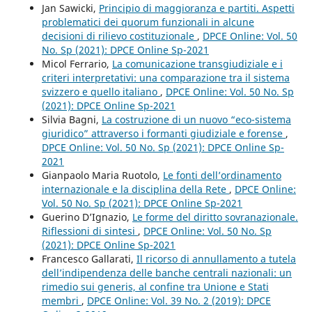
Jan Sawicki,
Principio di maggioranza e partiti. Aspetti
problematici dei quorum funzionali in alcune
decisioni di rilievo costituzionale
,
DPCE Online: Vol. 50
No. Sp (2021): DPCE Online Sp-2021
Micol Ferrario,
La comunicazione transgiudiziale e i
criteri interpretativi: una comparazione tra il sistema
svizzero e quello italiano
,
DPCE Online: Vol. 50 No. Sp
(2021): DPCE Online Sp-2021
Silvia Bagni,
La costruzione di un nuovo “eco-sistema
giuridico” attraverso i formanti giudiziale e forense
,
DPCE Online: Vol. 50 No. Sp (2021): DPCE Online Sp-
2021
Gianpaolo Maria Ruotolo,
Le fonti dell’ordinamento
internazionale e la disciplina della Rete
,
DPCE Online:
Vol. 50 No. Sp (2021): DPCE Online Sp-2021
Guerino D’Ignazio,
Le forme del diritto sovranazionale.
Riflessioni di sintesi
,
DPCE Online: Vol. 50 No. Sp
(2021): DPCE Online Sp-2021
Francesco Gallarati,
Il ricorso di annullamento a tutela
dell’indipendenza delle banche centrali nazionali: un
rimedio sui generis, al confine tra Unione e Stati
membri
,
DPCE Online: Vol. 39 No. 2 (2019): DPCE