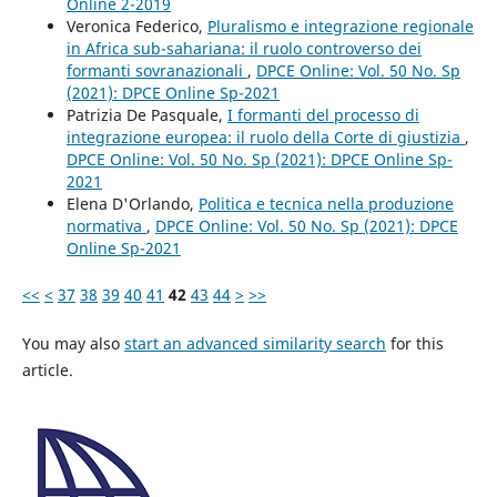
Online 2-2019
Veronica Federico,
Pluralismo e integrazione regionale
in Africa sub-sahariana: il ruolo controverso dei
formanti sovranazionali
,
DPCE Online: Vol. 50 No. Sp
(2021): DPCE Online Sp-2021
Patrizia De Pasquale,
I formanti del processo di
integrazione europea: il ruolo della Corte di giustizia
,
DPCE Online: Vol. 50 No. Sp (2021): DPCE Online Sp-
2021
Elena D'Orlando,
Politica e tecnica nella produzione
normativa
,
DPCE Online: Vol. 50 No. Sp (2021): DPCE
Online Sp-2021
<<
<
37
38
39
40
41
42
43
44
>
>>
You may also
start an advanced similarity search
for this
article.