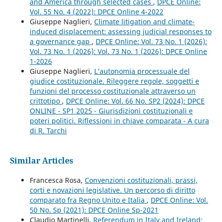
and America through selected cases
,
DPCE Online:
Vol. 55 No. 4 (2022): DPCE Online 4-2022
Giuseppe Naglieri,
Climate litigation and climate-
induced displacement: assessing judicial responses to
a governance gap
,
DPCE Online: Vol. 73 No. 1 (2026):
Vol. 73 No. 1 (2026): Vol. 73 No. 1 (2026): DPCE Online
1-2026
Giuseppe Naglieri,
L’autonomia processuale del
giudice costituzionale. Rileggere regole, soggetti e
funzioni del processo costituzionale attraverso un
crittotipo
,
DPCE Online: Vol. 66 No. SP2 (2024): DPCE
ONLINE - SP1 2025 - Giurisdizioni costituzionali e
poteri politici. Riflessioni in chiave comparata - A cura
di R. Tarchi
Similar Articles
Francesca Rosa,
Convenzioni costituzionali, prassi,
corti e novazioni legislative. Un percorso di diritto
comparato fra Regno Unito e Italia
,
DPCE Online: Vol.
50 No. Sp (2021): DPCE Online Sp-2021
Claudio Martinelli,
Referendum in Italy and Ireland: