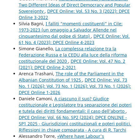
Two Different Ideas of Direct Democracy and Popular
Sovereignty
,
DPCE Online: Vol. 53 No. 3 (2022): DPCE
Online 3-2022
Silvia Bagni,
I falliti “momenti costituenti” in Cile:
1973-2023 (un omaggio a Salvador Allende nel
cinquantesimo dal golpe di Stato)
,
DPCE Online: Vol.
61 No. 4 (2023): DPCE Online 4-2023
Simone Gianello,
La complessa relazione tra la
Federazione Russa e la CEDU alla luce della riforma
costituzionale del 2020
,
DPCE Online: Vol. 47 No. 2
(2021): DPCE Online 2-2021
Arenca Trashani,
The role of the Parliament in the
Albanian Constitution of 1925
,
DPCE Online: Vol. 73
No. 1 (2026): Vol. 73 No. 1 (2026): Vol. 73 No. 1 (2026):
DPCE Online 1-2026
Daniele Camoni,
A ciascuno il suo? Giudice
costituzionale e Legislatore tra separazione dei poteri
e tutela dei diritti fondamentali: il caso dell’aborto
,
DPCE Online: Vol. 66 No. SP2 (2024): DPCE ONLINE -
SP1 2025 - Giurisdizioni costituzionali e poteri politici.
Riflessioni in chiave comparata - A cura di R. Tarchi
Alessandro Torre,
«Where have Labour's