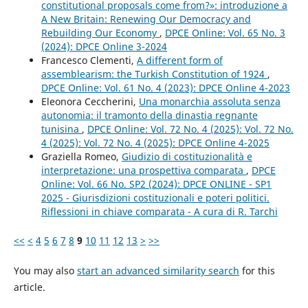
constitutional proposals come from?»: introduzione a
A New Britain: Renewing Our Democracy and
Rebuilding Our Economy
,
DPCE Online: Vol. 65 No. 3
(2024): DPCE Online 3-2024
Francesco Clementi,
A different form of
assemblearism: the Turkish Constitution of 1924
,
DPCE Online: Vol. 61 No. 4 (2023): DPCE Online 4-2023
Eleonora Ceccherini,
Una monarchia assoluta senza
autonomia: il tramonto della dinastia regnante
tunisina
,
DPCE Online: Vol. 72 No. 4 (2025): Vol. 72 No.
4 (2025): Vol. 72 No. 4 (2025): DPCE Online 4-2025
Graziella Romeo,
Giudizio di costituzionalità e
interpretazione: una prospettiva comparata
,
DPCE
Online: Vol. 66 No. SP2 (2024): DPCE ONLINE - SP1
2025 - Giurisdizioni costituzionali e poteri politici.
Riflessioni in chiave comparata - A cura di R. Tarchi
<<
<
4
5
6
7
8
9
10
11
12
13
>
>>
You may also
start an advanced similarity search
for this
article.