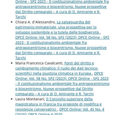
Online - SP2 2023 - Il costituzionalismo ambientale fra
antropocentrismo e biocentrismo. Nuove prospettive
dal Diritto comparato – A cura di D. Amirante e R.
Tarchi
Chiara A. d’Alessandro,
La salvaguardia del
patrimonio immateriale, una prospettiva per lo
sviluppo sostenibile e la tutela delle biodiversità
,
DPCE Online: Vol. 58 No. SP2 (2023): DPCE Online - SP2
2023 - Il costituzionalismo ambientale fra
antropocentrismo e biocentrismo. Nuove prospettive
dal Diritto comparato – A cura di D. Amirante e R.
Tarchi
Maria Francesca Cavalcanti,
Fonti del diritto e
cambiamento climatico: il ruolo dei dati tecnico-
scientifici nella giustizia climatica in Europa
,
DPCE
Online: Vol. 58 No. SP2 (2023): DPCE Online - SP2 2023
- Il costituzionalismo ambientale fra antropocentrismo
e biocentrismo. Nuove prospettive dal Diritto
comparato – A cura di D. Amirante e R. Tarchi
Laura Montanari,
Il Consiglio superiore della
magistratura in Francia tra proposte di modifica e
resistenze conservatrici
,
DPCE Online: Vol. 45 No. 4
(2020): DPCE Online 4-2020