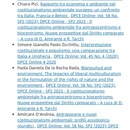
Chiara Pizi,
Rapporto tra economia e ambiente nel
costituzionalismo ambientale europeo: un confronto
tra Italia, Francia e Belgio
,
DPCE Online: Vol. 58 No.
SP2 (2023): DPCE Online - SP2 2023 - Il
costituzionalismo ambientale fra antropocentrismo e
biocentrismo. Nuove prospettive dal Diritto comparato
– A cura di D. Amirante e R. Tarchi
Simone Gianello Paolo Zicchittu,
Interpretazione
costituzionale e populismo: una comparazione tra
Italia e Ungheria
,
DPCE Online: Vol. 45 No. 4 (2020):
DPCE Online 4-2020
Paola Daniela De la Rocha Rada,
Blanquitud and
environment. The legacies of liberal multiculturalism
in the formulation of the rights of nature and the
environment
,
DPCE Online: Vol. 58 No. SP2 (2023):
DPCE Online - SP2 2023 - Il costituzionalismo
ambientale fra antropocentrismo e biocentrismo.
Nuove prospettive dal Diritto comparato – A cura di D.
Amirante e R. Tarchi
Amilcare D’Andrea,
Antropocene e nuovi
costituzionalismi ambientali: profili assiologico-
giuridici
,
DPCE Online: Vol. 58 No. SP2 (2023): DPCE