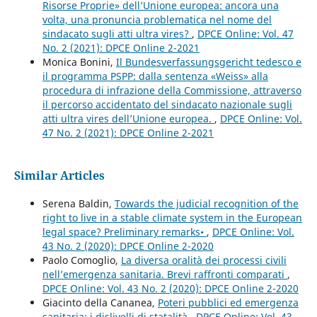
Risorse Proprie» dell’Unione europea: ancora una
volta, una pronuncia problematica nel nome del
sindacato sugli atti ultra vires?
,
DPCE Online: Vol. 47
No. 2 (2021): DPCE Online 2-2021
Monica Bonini,
Il Bundesverfassungsgericht tedesco e
il programma PSPP: dalla sentenza «Weiss» alla
procedura di infrazione della Commissione, attraverso
il percorso accidentato del sindacato nazionale sugli
atti ultra vires dell’Unione europea.
,
DPCE Online: Vol.
47 No. 2 (2021): DPCE Online 2-2021
Similar Articles
Serena Baldin,
Towards the judicial recognition of the
right to live in a stable climate system in the European
legal space? Preliminary remarks•
,
DPCE Online: Vol.
43 No. 2 (2020): DPCE Online 2-2020
Paolo Comoglio,
La diversa oralità dei processi civili
nell’emergenza sanitaria. Brevi raffronti comparati
,
DPCE Online: Vol. 43 No. 2 (2020): DPCE Online 2-2020
Giacinto della Cananea,
Poteri pubblici ed emergenza
sanitaria: i dislivelli di statalità
,
DPCE Online: Vol. 43