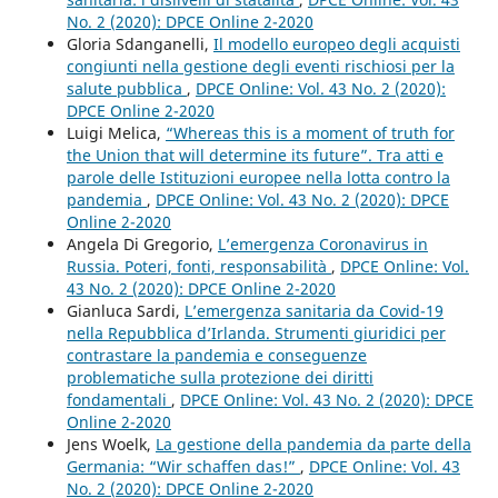
No. 2 (2020): DPCE Online 2-2020
Gloria Sdanganelli,
Il modello europeo degli acquisti
congiunti nella gestione degli eventi rischiosi per la
salute pubblica
,
DPCE Online: Vol. 43 No. 2 (2020):
DPCE Online 2-2020
Luigi Melica,
“Whereas this is a moment of truth for
the Union that will determine its future”. Tra atti e
parole delle Istituzioni europee nella lotta contro la
pandemia
,
DPCE Online: Vol. 43 No. 2 (2020): DPCE
Online 2-2020
Angela Di Gregorio,
L’emergenza Coronavirus in
Russia. Poteri, fonti, responsabilità
,
DPCE Online: Vol.
43 No. 2 (2020): DPCE Online 2-2020
Gianluca Sardi,
L’emergenza sanitaria da Covid-19
nella Repubblica d’Irlanda. Strumenti giuridici per
contrastare la pandemia e conseguenze
problematiche sulla protezione dei diritti
fondamentali
,
DPCE Online: Vol. 43 No. 2 (2020): DPCE
Online 2-2020
Jens Woelk,
La gestione della pandemia da parte della
Germania: “Wir schaffen das!”
,
DPCE Online: Vol. 43
No. 2 (2020): DPCE Online 2-2020