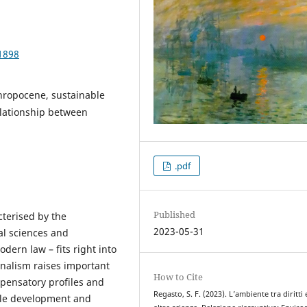
1898
hropocene, sustainable
elationship between
.pdf
Published
cterised by the
2023-05-31
al sciences and
dern law – fits right into
onalism raises important
How to Cite
mpensatory profiles and
Regasto, S. F. (2023). L’ambiente tra diritti
able development and