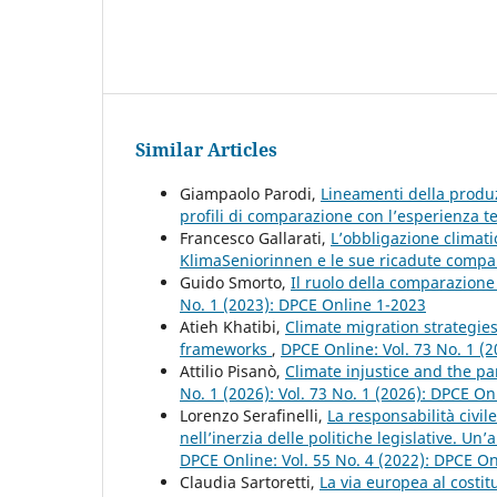
Similar Articles
Giampaolo Parodi,
Lineamenti della produ
profili di comparazione con l’esperienza 
Francesco Gallarati,
L’obbligazione climati
KlimaSeniorinnen e le sue ricadute comp
Guido Smorto,
Il ruolo della comparazione 
No. 1 (2023): DPCE Online 1-2023
Atieh Khatibi,
Climate migration strategies
frameworks
,
DPCE Online: Vol. 73 No. 1 (2
Attilio Pisanò,
Climate injustice and the p
No. 1 (2026): Vol. 73 No. 1 (2026): DPCE On
Lorenzo Serafinelli,
La responsabilità civil
nell’inerzia delle politiche legislative. Un
DPCE Online: Vol. 55 No. 4 (2022): DPCE O
Claudia Sartoretti,
La via europea al costit