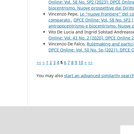
Online: Vol. 58 No. SP2 (2023): DPCE Onlin
biocentrismo. Nuove prospettive dal Diritt
Vincenzo Pepe,
Le “nuove frontiere” del c
comparato
,
DPCE Online: Vol. 58 No. SP2 (
antropocentrismo e biocentrismo. Nuove pro
Vito De Lucia and Ingrid Solstad Andreas
Online: Vol. 43 No. 2 (2020): DPCE Online 
Vincenzo De Falco,
Rulemaking and partici
DPCE Online: Vol. 50 No. Sp (2021): DPCE 
<<
<
1
2
3
4
5
6
7
8
9
10
>
>>
You may also
start an advanced similarity searc