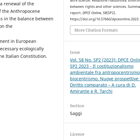
altre scienze. Relazione riassuntiva: Envir
 a renewal of the
between rights and other sciences. Summa
of the Anthropocene
report.
DPCE Online
,
58
(SP2).
ns in the balance between
https://doi.org/10.57660/dpceonline.2023
on the
More Citation Formats
ment in European
ecessary ecologically
Issue
he Italian Constitution.
Vol. 58 No. SP2 (2023): DPCE Onli
SP2 2023 - Il costituzionalismo
ambientale fra antropocentrismo
biocentrismo. Nuove prospettive 
Diritto comparato – A cura di D.
Amirante e R. Tarchi
Section
Saggi
License