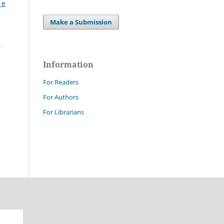
 e
Make a Submission
i
Information
For Readers
For Authors
For Librarians