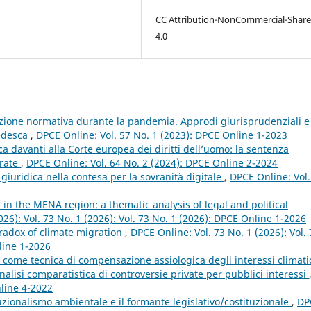
CC Attribution-NonCommercial-Share
4.0
zione normativa durante la pandemia. Approdi giurisprudenziali e
tedesca
,
DPCE Online: Vol. 57 No. 1 (2023): DPCE Online 1-2023
ca davanti alla Corte europea dei diritti dell’uomo: la sentenza
arate
,
DPCE Online: Vol. 64 No. 2 (2024): DPCE Online 2-2024
giuridica nella contesa per la sovranità digitale
,
DPCE Online: Vol.
 in the MENA region: a thematic analysis of legal and political
026): Vol. 73 No. 1 (2026): Vol. 73 No. 1 (2026): DPCE Online 1-2026
aradox of climate migration
,
DPCE Online: Vol. 73 No. 1 (2026): Vol. 
line 1-2026
e come tecnica di compensazione assiologica degli interessi climati
’analisi comparatistica di controversie private per pubblici interessi
nline 4-2022
uzionalismo ambientale e il formante legislativo/costituzionale
,
DP