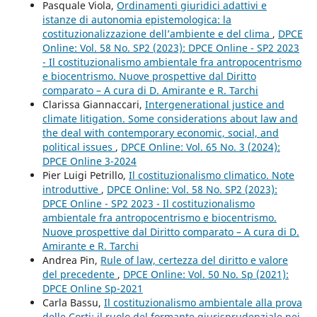
Pasquale Viola,
Ordinamenti giuridici adattivi e
istanze di autonomia epistemologica: la
costituzionalizzazione dell’ambiente e del clima
,
DPCE
Online: Vol. 58 No. SP2 (2023): DPCE Online - SP2 2023
- Il costituzionalismo ambientale fra antropocentrismo
e biocentrismo. Nuove prospettive dal Diritto
comparato – A cura di D. Amirante e R. Tarchi
Clarissa Giannaccari,
Intergenerational justice and
climate litigation. Some considerations about law and
the deal with contemporary economic, social, and
political issues
,
DPCE Online: Vol. 65 No. 3 (2024):
DPCE Online 3-2024
Pier Luigi Petrillo,
Il costituzionalismo climatico. Note
introduttive
,
DPCE Online: Vol. 58 No. SP2 (2023):
DPCE Online - SP2 2023 - Il costituzionalismo
ambientale fra antropocentrismo e biocentrismo.
Nuove prospettive dal Diritto comparato – A cura di D.
Amirante e R. Tarchi
Andrea Pin,
Rule of law, certezza del diritto e valore
del precedente
,
DPCE Online: Vol. 50 No. Sp (2021):
DPCE Online Sp-2021
Carla Bassu,
Il costituzionalismo ambientale alla prova
delle Corti: il ruolo del formante giurisprudenziale nei