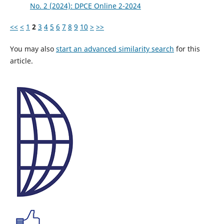
No. 2 (2024): DPCE Online 2-2024
<<
<
1
2
3
4
5
6
7
8
9
10
>
>>
You may also
start an advanced similarity search
for this
article.