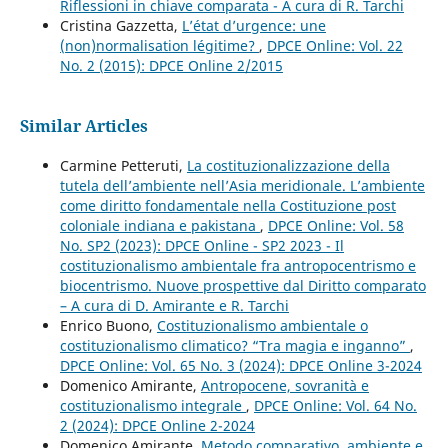
Riflessioni in chiave comparata - A cura di R. Tarchi
Cristina Gazzetta,
L’état d’urgence: une
(non)normalisation légitime?
,
DPCE Online: Vol. 22
No. 2 (2015): DPCE Online 2/2015
Similar Articles
Carmine Petteruti,
La costituzionalizzazione della
tutela dell’ambiente nell’Asia meridionale. L’ambiente
come diritto fondamentale nella Costituzione post
coloniale indiana e pakistana
,
DPCE Online: Vol. 58
No. SP2 (2023): DPCE Online - SP2 2023 - Il
costituzionalismo ambientale fra antropocentrismo e
biocentrismo. Nuove prospettive dal Diritto comparato
– A cura di D. Amirante e R. Tarchi
Enrico Buono,
Costituzionalismo ambientale o
costituzionalismo climatico? “Tra magia e inganno”
,
DPCE Online: Vol. 65 No. 3 (2024): DPCE Online 3-2024
Domenico Amirante,
Antropocene, sovranità e
costituzionalismo integrale
,
DPCE Online: Vol. 64 No.
2 (2024): DPCE Online 2-2024
Domenico Amirante,
Metodo comparativo, ambiente e