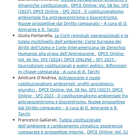
dinamiche costituzionali
,
DPCE Online: Vol. 58 No. SP2
(2023): DPCE Online - SP2 2023 - Il costituzionalismo
ambientale fra antropocentrismo e biocentrismo.
Nuove prospettive dal Diritto comparato – A cura di D.
Amirante e R. Tarchi
Giulia Fontanella,
Le Corti regionali sovranazionali e la
tutela multilivello dell’ambiente: Corte Europea dei
diritti dell’Uomo e Corte Interamericana de Derechos
Humanos alla prova dell’Antropocene
,
DPCE Online:
Vol. 66 No. SP2 (2024): DPCE ONLINE - SP1 2025 -
Giurisdizioni costituzionali e poteri politici. Riflessioni
in chiave comparata - A cura di R. Tarchi
Amilcare D’Andrea,
Antropocene e nuovi
costituzionalismi ambientali: profili assiologico-
giuridici
,
DPCE Online: Vol. 58 No. SP2 (2023): DPCE
Online - SP2 2023 - Il costituzionalismo ambientale fra
antropocentrismo e biocentrismo. Nuove prospettive
dal Diritto comparato – A cura di D. Amirante e R.
Tarchi
Francesco Gallarati,
Tutela costituzionale
dell’ambiente e cambiamento climatico: esperienze
comparate e prospettive interne
,
DPCE Online: Vol. 52