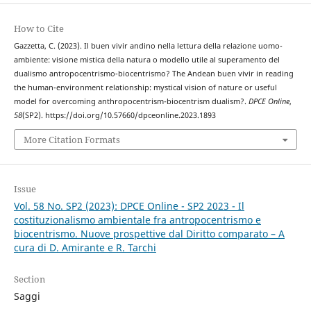
How to Cite
Gazzetta, C. (2023). Il buen vivir andino nella lettura della relazione uomo-
ambiente: visione mistica della natura o modello utile al superamento del
dualismo antropocentrismo-biocentrismo? The Andean buen vivir in reading
the human-environment relationship: mystical vision of nature or useful
model for overcoming anthropocentrism-biocentrism dualism?.
DPCE Online
,
58
(SP2). https://doi.org/10.57660/dpceonline.2023.1893
More Citation Formats
Issue
Vol. 58 No. SP2 (2023): DPCE Online - SP2 2023 - Il
costituzionalismo ambientale fra antropocentrismo e
biocentrismo. Nuove prospettive dal Diritto comparato – A
cura di D. Amirante e R. Tarchi
Section
Saggi