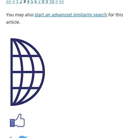
<<
<
1
2
3
4
5
6
7
8
9
10
>
>>
You may also
start an advanced similarity search
for this
article.