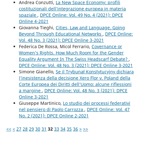
Andrea Conzutti,
La New Space Economy: profili
costituzionali dell’integrazione europea in materia
spaziale
,
DPCE Online: Vol. 49 No. 4 (2021): DPCE
Online 4-2021
Giovanna Tieghi,
Cities, Law and Language. Going
Beyond Through Educational Networks
,
DPCE Online:
Vol. 48 No. 3 (2021): DPCE Online 3-2021
Federica De Rossa, Micol Ferrario,
Covernance or
Women’s Rights. How Much Room for the Gender
Equality Argument In The Swiss Headscarf Debate?
,
DPCE Online: Vol. 48 No. 3 (2021): DPCE Online 3-2021
Simone Gianello,
Se il Trybunał Konstytucyjny dichiara
l’inesistenza della decisione Xero Flor v. Poland della
Corte Europea dei Diritti dell’Uomo: alcune riflessioni
a margine
,
DPCE Online: Vol. 48 No. 3 (2021): DPCE
Online 3-2021
Giuseppe Martinico,
Lo studio dei processi federativi
nel pensiero di Paolo Carrozza
,
DPCE Online: Vol. 47
No. 2 (2021): DPCE Online 2-2021
<<
<
27
28
29
30
31
32
33
34
35
36
>
>>