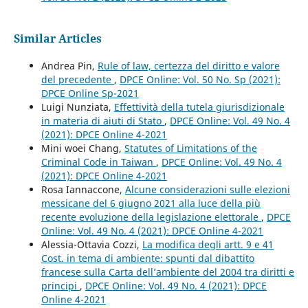
Similar Articles
Andrea Pin,
Rule of law, certezza del diritto e valore
del precedente
,
DPCE Online: Vol. 50 No. Sp (2021):
DPCE Online Sp-2021
Luigi Nunziata,
Effettività della tutela giurisdizionale
in materia di aiuti di Stato
,
DPCE Online: Vol. 49 No. 4
(2021): DPCE Online 4-2021
Mini woei Chang,
Statutes of Limitations of the
Criminal Code in Taiwan
,
DPCE Online: Vol. 49 No. 4
(2021): DPCE Online 4-2021
Rosa Iannaccone,
Alcune considerazioni sulle elezioni
messicane del 6 giugno 2021 alla luce della più
recente evoluzione della legislazione elettorale
,
DPCE
Online: Vol. 49 No. 4 (2021): DPCE Online 4-2021
Alessia-Ottavia Cozzi,
La modifica degli artt. 9 e 41
Cost. in tema di ambiente: spunti dal dibattito
francese sulla Carta dell’ambiente del 2004 tra diritti e
principi
,
DPCE Online: Vol. 49 No. 4 (2021): DPCE
Online 4-2021