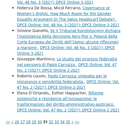
Vol. 48 No. 3 (2021): DPCE Online 3-2021
Federica De Rossa, Micol Ferrario,
Covernance or
Women’s Rights. How Much Room for the Gender
Equality Argument In The Swiss Headscarf Debate?
,
DPCE Online: Vol. 48 No. 3 (2021): DPCE Online 3-2021
Simone Gianello,
Se il Trybunał Konstytucyjny dichiara
l’inesistenza della decisione Xero Flor v. Poland della
Corte Europea dei Diritti dell’Uomo: alcune riflessioni
a margine
,
DPCE Online: Vol. 48 No. 3 (2021): DPCE
Online 3-2021
Giuseppe Martinico,
Lo studio dei processi federativi
nel pensiero di Paolo Carrozza
,
DPCE Online: Vol. 47
No. 2 (2021): DPCE Online 2-2021
Roberto Louvin,
Paolo Carrozza: simpatia per le
minoranze e sensibilità federalista
,
DPCE Online: Vol.
47 No. 2 (2021): DPCE Online 2-2021
Elena D'Orlando,, Esther Happacher,
Riforme
sistemiche e resistenze all’innovazione: le
trasformazioni del diritto amministrativo austriaco
,
DPCE Online: Vol. 47 No. 2 (2021): DPCE Online 2-2021
<<
<
26
27
28
29
30
31
32
33
34
35
>
>>