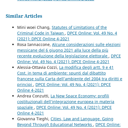
Similar Articles
Mini woei Chang,
Statutes of Limitations of the
Criminal Code in Taiwan
,
DPCE Online: Vol. 49 No. 4
(2021): DPCE Online 4-2021
Rosa Iannaccone,
Alcune considerazioni sulle elezioni
messicane del 6 giugno 2021 alla luce della più
recente evoluzione della legislazione elettorale
,
DPCE
Online: Vol. 49 No. 4 (2021): DPCE Online 4-2021
Alessia-Ottavia Cozzi,
La modifica degli artt. 9 e 41
Cost. in tema di ambiente: spunti dal dibattito
francese sulla Carta dell’ambiente del 2004 tra diritti e
principi
,
DPCE Online: Vol. 49 No. 4 (2021): DPCE
Online 4-2021
Andrea Conzutti,
La New Space Economy: profili
costituzionali dell’integrazione europea in materia
spaziale
,
DPCE Online: Vol. 49 No. 4 (2021): DPCE
Online 4-2021
Giovanna Tieghi,
Cities, Law and Language. Going
Beyond Through Educational Networks
,
DPCE Online: