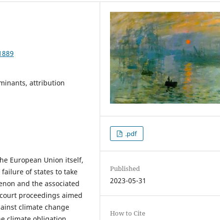
1889
rminants, attribution
.pdf
he European Union itself,
Published
ailure of states to take
2023-05-31
enon and the associated
f court proceedings aimed
gainst climate change
How to Cite
he climate obligation