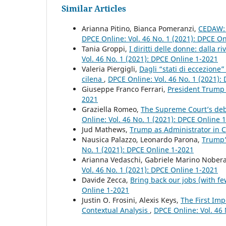
Similar Articles
Arianna Pitino, Bianca Pomeranzi,
CEDAW: u
DPCE Online: Vol. 46 No. 1 (2021): DPCE O
Tania Groppi,
I diritti delle donne: dalla 
Vol. 46 No. 1 (2021): DPCE Online 1-2021
Valeria Piergigli,
Dagli “stati di eccezione
cilena
,
DPCE Online: Vol. 46 No. 1 (2021):
Giuseppe Franco Ferrari,
President Trump
2021
Graziella Romeo,
The Supreme Court’s deb
Online: Vol. 46 No. 1 (2021): DPCE Online 
Jud Mathews,
Trump as Administrator in 
Nausica Palazzo, Leonardo Parona,
Trump’
No. 1 (2021): DPCE Online 1-2021
Arianna Vedaschi, Gabriele Marino Nober
Vol. 46 No. 1 (2021): DPCE Online 1-2021
Davide Zecca,
Bring back our jobs (with f
Online 1-2021
Justin O. Frosini, Alexis Keys,
The First Imp
Contextual Analysis
,
DPCE Online: Vol. 46