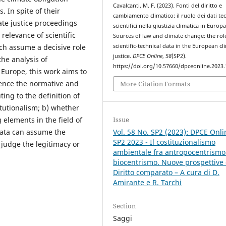
Cavalcanti, M. F. (2023). Fonti del diritto e
 In spite of their
cambiamento climatico: il ruolo dei dati te
ate justice proceedings
scientifici nella giustizia climatica in Europa
 relevance of scientific
Sources of law and climate change: the rol
ch assume a decisive role
scientific-technical data in the European cl
justice.
DPCE Online
,
58
(SP2).
the analysis of
https://doi.org/10.57660/dpceonline.2023
n Europe, this work aims to
uence the normative and
More Citation Formats
ting to the definition of
tutionalism; b) whether
 elements in the field of
Issue
 data can assume the
Vol. 58 No. SP2 (2023): DPCE Onli
SP2 2023 - Il costituzionalismo
 judge the legitimacy or
ambientale fra antropocentrismo
biocentrismo. Nuove prospettive 
Diritto comparato – A cura di D.
Amirante e R. Tarchi
Section
Saggi