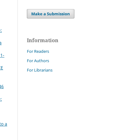
Make a Submission
:
Information
a
For Readers
 1-
For Authors
CE
For Librarians
46
:
to a