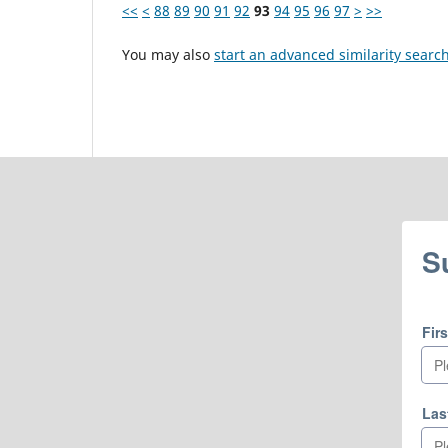
<<
<
88
89
90
91
92
93
94
95
96
97
>
>>
You may also
start an advanced similarity searc