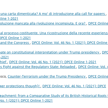
na carta dimenticata? A mo’ di introduzione alla call for papers
,
nline 1-2021
rivoluzione mancata alla rivoluzione incompiuta. E ora?
,
DPCE Online
” al processo costituente. Una ricostruzione della recente esperienz
 DPCE Online 1-2021
 and the Congress
,
DPCE Online: Vol. 46 No. 1 (2021): DPCE Online
ate on constitutional interpretation under Trump presidency
,
DP
1-2021
Chief
,
DPCE Online: Vol. 46 No. 1 (2021): DPCE Online 1-2021
s Fight against the Regulatory State: Reloaded
,
DPCE Online: Vol. 
asco,
Counter-Terrorism under the Trump Presidency
,
DPCE Online
ewer protections though)!
,
DPCE Online: Vol. 46 No. 1 (2021): DPCE
eachment: from a Comparative Study of its British Historical Roots 
 No. 1 (2021): DPCE Online 1-2021