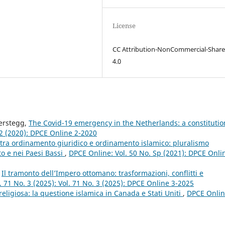
License
CC Attribution-NonCommercial-Share
4.0
Terstegg,
The Covid-19 emergency in the Netherlands: a constitutio
 2 (2020): DPCE Online 2-2020
i tra ordinamento giuridico e ordinamento islamico: pluralismo
to e nei Paesi Bassi
,
DPCE Online: Vol. 50 No. Sp (2021): DPCE Onli
,
Il tramonto dell’Impero ottomano: trasformazioni, conflitti e
. 71 No. 3 (2025): Vol. 71 No. 3 (2025): DPCE Online 3-2025
religiosa: la questione islamica in Canada e Stati Uniti
,
DPCE Onlin