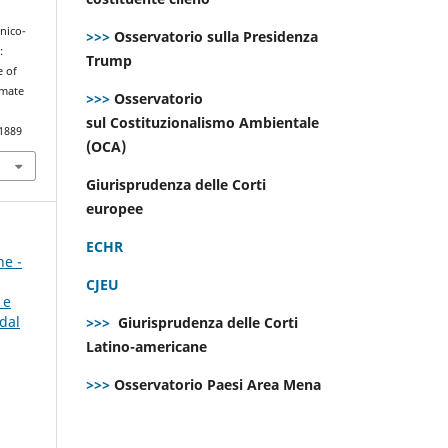
cnico-
>>>
Osservatorio sulla Presidenza
:
Trump
e of
imate
>>>
Osservatorio
sul Costituzionalismo Ambientale
.1889
(OCA)
Giurisprudenza delle Corti
europee
ECHR
ne -
CJEU
 e
dal
>>>
Giurisprudenza delle Corti
Latino-americane
>>>
Osservatorio Paesi Area Mena