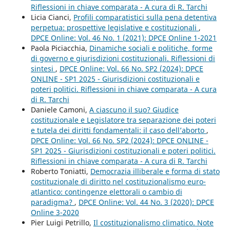
Riflessioni in chiave comparata - A cura di R. Tarchi
Licia Cianci,
Profili comparatistici sulla pena detentiva
perpetua: prospettive legislative e costituzionali
,
DPCE Online: Vol. 46 No. 1 (2021): DPCE Online 1-2021
Paola Piciacchia,
Dinamiche sociali e politiche, forme
di governo e giurisdizioni costituzionali. Riflessioni di
sintesi
,
DPCE Online: Vol. 66 No. SP2 (2024): DPCE
ONLINE - SP1 2025 - Giurisdizioni costituzionali e
poteri politici. Riflessioni in chiave comparata - A cura
di R. Tarchi
Daniele Camoni,
A ciascuno il suo? Giudice
costituzionale e Legislatore tra separazione dei poteri
e tutela dei diritti fondamentali: il caso dell’aborto
,
DPCE Online: Vol. 66 No. SP2 (2024): DPCE ONLINE -
SP1 2025 - Giurisdizioni costituzionali e poteri politici.
Riflessioni in chiave comparata - A cura di R. Tarchi
Roberto Toniatti,
Democrazia illiberale e forma di stato
costituzionale di diritto nel costituzionalismo euro-
atlantico: contingenze elettorali o cambio di
paradigma?
,
DPCE Online: Vol. 44 No. 3 (2020): DPCE
Online 3-2020
Pier Luigi Petrillo,
Il costituzionalismo climatico. Note