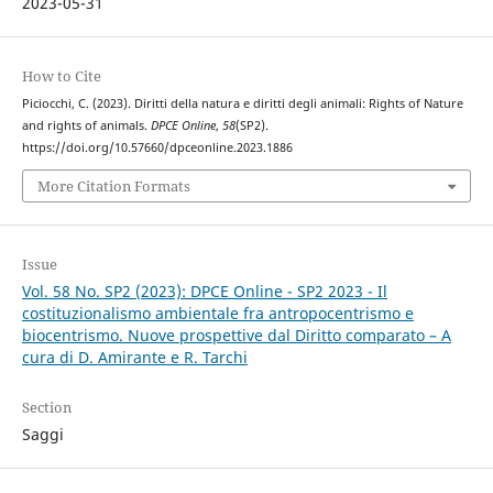
2023-05-31
How to Cite
Piciocchi, C. (2023). Diritti della natura e diritti degli animali: Rights of Nature
and rights of animals.
DPCE Online
,
58
(SP2).
https://doi.org/10.57660/dpceonline.2023.1886
More Citation Formats
Issue
Vol. 58 No. SP2 (2023): DPCE Online - SP2 2023 - Il
costituzionalismo ambientale fra antropocentrismo e
biocentrismo. Nuove prospettive dal Diritto comparato – A
cura di D. Amirante e R. Tarchi
Section
Saggi