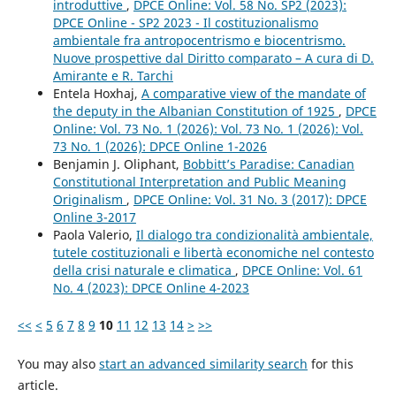
introduttive
,
DPCE Online: Vol. 58 No. SP2 (2023):
DPCE Online - SP2 2023 - Il costituzionalismo
ambientale fra antropocentrismo e biocentrismo.
Nuove prospettive dal Diritto comparato – A cura di D.
Amirante e R. Tarchi
Entela Hoxhaj,
A comparative view of the mandate of
the deputy in the Albanian Constitution of 1925
,
DPCE
Online: Vol. 73 No. 1 (2026): Vol. 73 No. 1 (2026): Vol.
73 No. 1 (2026): DPCE Online 1-2026
Benjamin J. Oliphant,
Bobbitt’s Paradise: Canadian
Constitutional Interpretation and Public Meaning
Originalism
,
DPCE Online: Vol. 31 No. 3 (2017): DPCE
Online 3-2017
Paola Valerio,
Il dialogo tra condizionalità ambientale,
tutele costituzionali e libertà economiche nel contesto
della crisi naturale e climatica
,
DPCE Online: Vol. 61
No. 4 (2023): DPCE Online 4-2023
<<
<
5
6
7
8
9
10
11
12
13
14
>
>>
You may also
start an advanced similarity search
for this
article.