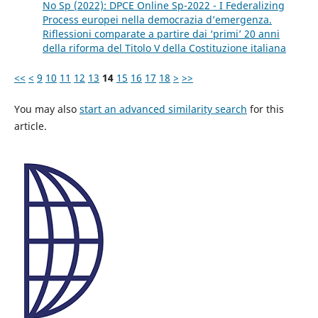
No Sp (2022): DPCE Online Sp-2022 - I Federalizing
Process europei nella democrazia d’emergenza.
Riflessioni comparate a partire dai ‘primi’ 20 anni
della riforma del Titolo V della Costituzione italiana
<<
<
9
10
11
12
13
14
15
16
17
18
>
>>
You may also
start an advanced similarity search
for this
article.