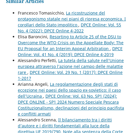
Similar Articles
Francesco Tomasicchio,
La ricostruzione del
protagonismo statale nei piani di ripresa economica. I
corollari dello Stato impolitico
,
DPCE Online: Vol. 55
No. 4 (2022): DPCE Online 4-2022
Elisa Baroncini,
Resorting to Article 25 of the DSU to
Overcome the WTO Crisis on the Appellate Body: The
EU Proposal for an Interim Appeal Arbitration
,
DPCE
Online: Vol. 41 No. 4 (2019): DPCE Online 4-2019
Alessandro Perfetti,
La tutela della salute nell’Unione
europea attraverso l’azione nel campo delle malattie
rare
,
DPCE Online: Vol. 29 No. 1 (2017): DPCE Online
1-2017
Arianna Angeli,
La regolamentazione degli stati di
eccezione nei paesi dello spazio ex-sovietico: il caso
dell’Ucraina
,
DPCE Online: Vol. 63 No. SP1 (2024):
DPCE ONLINE - SP1 2024 Numero Speciale Pescara
Costituzionalismo, declinazioni del principio pacifista
e conflitti armati
Alessandro Scenna,
Il bilanciamento tra i diritti
d’autore e i diritti fondamentali alla luce della
direttiva UE 2019/790. Note alla sentenza della Corte