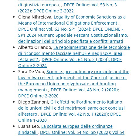
di giustizia europea.
,
DPCE Online: Vol. 53 No. 3
(2022): DPCE Online 3-2022
Olena Nihreieva,
Legality of Economic Sanctions as a
Means of International Obligations Enforcement
,
DPCE Online: Vol. 63 No. SP1 (2024): DPCE ONLINE -
SP1 2024 Numero Speciale Pescara Costituzionalismo,
declinazioni del principio pacifista e conflitti armati
Alberto Orlando,
La regolamentazione delle tecnologie
di riconoscimento facciale nell’UE e negli USA: alea
IActa est?
,
DPCE Online: Vol. 64 No. 2 (2024): DPCE
Online 2-2024
Sara De Vido,
Science, precautionary principle and the
law in two recent judgments of the Court of Justice of
the European Union on glyphosate and hunting
management•
,
DPCE Online: Vol. 43 No. 2 (2020):
DPCE Online 2-2020
Diego Zannoni,
Gli effetti nell’ordinamento italiano
delle unioni civili e dei matrimoni same-sex conclusi
all’estero
,
DPCE Online: Vol. 42 No. 1 (2020): DPCE
Online 1-2020
Luana Leo,
La scalata europea delle ordinanze
sindacali
,
DPCE Online: Vol. 54 No. Sp (2022): Vol 54