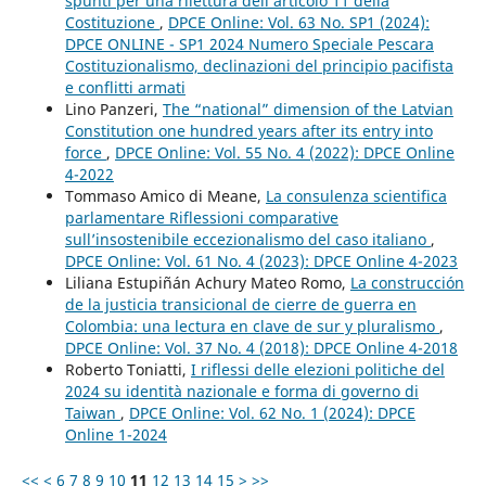
spunti per una rilettura dell’articolo 11 della
Costituzione
,
DPCE Online: Vol. 63 No. SP1 (2024):
DPCE ONLINE - SP1 2024 Numero Speciale Pescara
Costituzionalismo, declinazioni del principio pacifista
e conflitti armati
Lino Panzeri,
The “national” dimension of the Latvian
Constitution one hundred years after its entry into
force
,
DPCE Online: Vol. 55 No. 4 (2022): DPCE Online
4-2022
Tommaso Amico di Meane,
La consulenza scientifica
parlamentare Riflessioni comparative
sull’insostenibile eccezionalismo del caso italiano
,
DPCE Online: Vol. 61 No. 4 (2023): DPCE Online 4-2023
Liliana Estupiñán Achury Mateo Romo,
La construcción
de la justicia transicional de cierre de guerra en
Colombia: una lectura en clave de sur y pluralismo
,
DPCE Online: Vol. 37 No. 4 (2018): DPCE Online 4-2018
Roberto Toniatti,
I riflessi delle elezioni politiche del
2024 su identità nazionale e forma di governo di
Taiwan
,
DPCE Online: Vol. 62 No. 1 (2024): DPCE
Online 1-2024
<<
<
6
7
8
9
10
11
12
13
14
15
>
>>