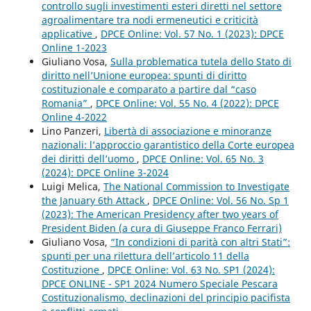
controllo sugli investimenti esteri diretti nel settore
agroalimentare tra nodi ermeneutici e criticità
applicative
,
DPCE Online: Vol. 57 No. 1 (2023): DPCE
Online 1-2023
Giuliano Vosa,
Sulla problematica tutela dello Stato di
diritto nell’Unione europea: spunti di diritto
costituzionale e comparato a partire dal “caso
Romania”
,
DPCE Online: Vol. 55 No. 4 (2022): DPCE
Online 4-2022
Lino Panzeri,
Libertà di associazione e minoranze
nazionali: l’approccio garantistico della Corte europea
dei diritti dell’uomo
,
DPCE Online: Vol. 65 No. 3
(2024): DPCE Online 3-2024
Luigi Melica,
The National Commission to Investigate
the January 6th Attack
,
DPCE Online: Vol. 56 No. Sp 1
(2023): The American Presidency after two years of
President Biden (a cura di Giuseppe Franco Ferrari)
Giuliano Vosa,
“In condizioni di parità con altri Stati”:
spunti per una rilettura dell’articolo 11 della
Costituzione
,
DPCE Online: Vol. 63 No. SP1 (2024):
DPCE ONLINE - SP1 2024 Numero Speciale Pescara
Costituzionalismo, declinazioni del principio pacifista