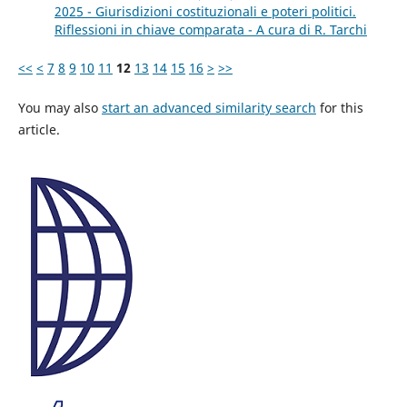
2025 - Giurisdizioni costituzionali e poteri politici.
Riflessioni in chiave comparata - A cura di R. Tarchi
<<
<
7
8
9
10
11
12
13
14
15
16
>
>>
You may also
start an advanced similarity search
for this
article.