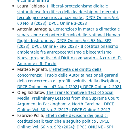
e conflitti armati
Laura Fabiano,
Il liberal-protezionismo digitale
statunitense fra difesa della leadership nel mercato
tecnologico e sicurezza nazionale
,
DPCE Online: Vol.
60 No. 3 (2023): DPCE Online 3-2023
Antonia Baraggia,
Contenzioso in materia climatica e
separazione dei poteri: il ruolo delle National Human
Rights Institutions
,
DPCE Online: Vol. 58 No. SP2
(2023): DPCE Online - SP2 2023 - Il costituzionalismo
ambientale fra antropocentrismo e biocentrismo.
Nuove prospettive dal Diritto comparato – A cura di D.
Amirante e R. Tarchi
Matteo Pignatti,
L’effettività del diritto della
concorrenza: il ruolo delle Autorità nazionali garanti
della concorrenza e i profili evolutivi della disciplina
,
DPCE Online: Vol. 47 No. 2 (2021): DPCE Online 2-2021
Oleg Soldatov,
The Transformative Effect of Social
Media: Preliminary Lessons from the Supreme Court
Argument in Packingham v. North Carolina
,
DPCE
Online: Vol. 30 No. 2 (2017): DPCE Online 2-2017
Fabrizio Politi,
Effetti delle decisioni dei giudici
costituzionali: tecniche e seguito politico
,
DPCE
Online: Vol. 66 No. SP2 (2024): DPCE ONLINE - SP1