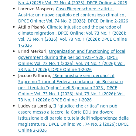
No. 4 (2025): Vol. 72 No. 4 (2025): DPCE Online 4-2025
Lorenzo Maspero,
Caso Fliegenschnee e altri c.
Austria: un nuovo capitolo del contenzioso climatico
,
DPCE Online: Vol. 74 No. 2 (2026): DPCE Online 2-2026
Attilio Pisanò,
Climate injustice and the paradox of
climate migration
,
DPCE Online: Vol. 73 No. 1 (2026):
Vol. 73 No. 1 (2026): Vol. 73 No. 1 (2026): DPCE Online
1-2026
Erind Merkuri,
Organization and functioning of local
government during the period 1925–1928
,
DPCE
Online: Vol. 73 No. 1 (2026): Vol. 73 No. 1 (2026): Vol.
73 No. 1 (2026): DPCE Online 1-2026
Jacopo Paffarini,
“Sem anistia e sem perdão”: il
Supremo Tribunal Federal condanna Jair Bolsonaro
per il tentato “golpe” dell’8 gennaio 2023
,
DPCE
Online: Vol. 73 No. 1 (2026): Vol. 73 No. 1 (2026): Vol.
73 No. 1 (2026): DPCE Online 1-2026
Ludovica Lorella,
Il “giudice che critica” non può
essere messo a tacere: la Corte EDU tra dovere
istituzionale di parola e tutela dell’indipendenza della
magistratura
,
DPCE Online: Vol. 74 No. 2 (2026): DPCE
Online 2-2026