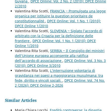
Guyana
,
DPCE Online: Vol. 2 No. 2 (2010): DPCE Online
2/2010
Valentina Rita Scotti,
FRANCIA ‒ Promulgata una legge
organica per istituire la question prioritaire de
constitutionnalité
,
DPCE Online: Vol. 1 No. 1 (2010):
DPCE Online 1/2010
Valentina Rita Scotti,
SLOVENIA ‒ Siglato l’accordo di
arbitrato con la Croazia per la definizione delle
frontiere
,
DPCE Online: Vol. 1 No. 1 (2010): DPCE
Online 1/2010
Valentina Rita Scotti,
SERBIA ‒ Il Consiglio dei ministri
dell’Unione europea acconsente alla ratifica
dell’accordo di associazione
,
DPCE Online: Vol. 3 No. 3
(2010): DPCE Online 3/2010
Valentina Rita Scotti,
L’interruzione volontaria di
gravidanza nei paesi a maggioranza musulmana: tra
fede, diritto e vincoli sociali.
,
DPCE Online: Vol. 74 No.
2 (2026): DPCE Online 2-2026
Similar Articles
Maria Chiara Locchi,
Eredità controverse: la dinastia