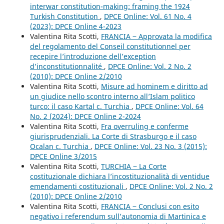
interwar constitution-making: framing the 1924
Turkish Constitution
,
DPCE Online: Vol. 61 No. 4
(2023): DPCE Online 4-2023
Valentina Rita Scotti,
FRANCIA ‒ Approvata la modifica
del regolamento del Conseil constitutionnel per
recepire l’introduzione dell’exception
d’inconstitutionnalité
,
DPCE Online: Vol. 2 No. 2
(2010): DPCE Online 2/2010
Valentina Rita Scotti,
Misure ad hominem e diritto ad
un giudice nello scontro interno all’Islam politico
turco: il caso Kartal c. Turchia
,
DPCE Online: Vol. 64
No. 2 (2024): DPCE Online 2-2024
Valentina Rita Scotti,
Fra overruling e conferme
giurisprudenziali. La Corte di Strasburgo e il caso
Ocalan c. Turchia
,
DPCE Online: Vol. 23 No. 3 (2015):
DPCE Online 3/2015
Valentina Rita Scotti,
TURCHIA ‒ La Corte
costituzionale dichiara l’incostituzionalità di ventidue
emendamenti costituzionali
,
DPCE Online: Vol. 2 No. 2
(2010): DPCE Online 2/2010
Valentina Rita Scotti,
FRANCIA ‒ Conclusi con esito
negativo i referendum sull’autonomia di Martinica e