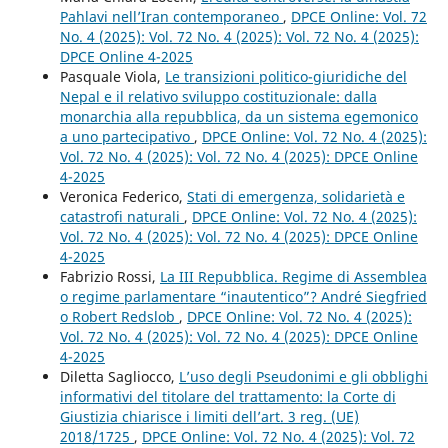
Pahlavi nell’Iran contemporaneo
,
DPCE Online: Vol. 72
No. 4 (2025): Vol. 72 No. 4 (2025): Vol. 72 No. 4 (2025):
DPCE Online 4-2025
Pasquale Viola,
Le transizioni politico-giuridiche del
Nepal e il relativo sviluppo costituzionale: dalla
monarchia alla repubblica, da un sistema egemonico
a uno partecipativo
,
DPCE Online: Vol. 72 No. 4 (2025):
Vol. 72 No. 4 (2025): Vol. 72 No. 4 (2025): DPCE Online
4-2025
Veronica Federico,
Stati di emergenza, solidarietà e
catastrofi naturali
,
DPCE Online: Vol. 72 No. 4 (2025):
Vol. 72 No. 4 (2025): Vol. 72 No. 4 (2025): DPCE Online
4-2025
Fabrizio Rossi,
La III Repubblica. Regime di Assemblea
o regime parlamentare “inautentico”? André Siegfried
o Robert Redslob
,
DPCE Online: Vol. 72 No. 4 (2025):
Vol. 72 No. 4 (2025): Vol. 72 No. 4 (2025): DPCE Online
4-2025
Diletta Sagliocco,
L’uso degli Pseudonimi e gli obblighi
informativi del titolare del trattamento: la Corte di
Giustizia chiarisce i limiti dell’art. 3 reg. (UE)
2018/1725
,
DPCE Online: Vol. 72 No. 4 (2025): Vol. 72