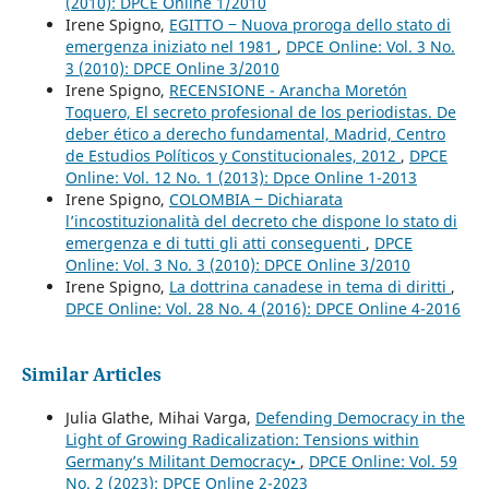
(2010): DPCE Online 1/2010
Irene Spigno,
EGITTO ‒ Nuova proroga dello stato di
emergenza iniziato nel 1981
,
DPCE Online: Vol. 3 No.
3 (2010): DPCE Online 3/2010
Irene Spigno,
RECENSIONE - Arancha Moretón
Toquero, El secreto profesional de los periodistas. De
deber ético a derecho fundamental, Madrid, Centro
de Estudios Políticos y Constitucionales, 2012
,
DPCE
Online: Vol. 12 No. 1 (2013): Dpce Online 1-2013
Irene Spigno,
COLOMBIA ‒ Dichiarata
l’incostituzionalità del decreto che dispone lo stato di
emergenza e di tutti gli atti conseguenti
,
DPCE
Online: Vol. 3 No. 3 (2010): DPCE Online 3/2010
Irene Spigno,
La dottrina canadese in tema di diritti
,
DPCE Online: Vol. 28 No. 4 (2016): DPCE Online 4-2016
Similar Articles
Julia Glathe, Mihai Varga,
Defending Democracy in the
Light of Growing Radicalization: Tensions within
Germany’s Militant Democracy•
,
DPCE Online: Vol. 59
No. 2 (2023): DPCE Online 2-2023