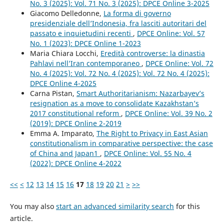
No. 3 (2025): Vol. 71 No. 3 (2025): DPCE Online 3-2025
Giacomo Delledonne,
La forma di governo
presidenziale dell’Indonesia, fra lasciti autoritari del
passato e inquietudini recenti
,
DPCE Online: Vol. 57
No. 1 (2023): DPCE Online 1-2023
Maria Chiara Locchi,
Eredità controverse: la dinastia
Pahlavi nell’Iran contemporaneo
,
DPCE Online: Vol. 72
No. 4 (2025): Vol. 72 No. 4 (2025): Vol. 72 No. 4 (2025):
DPCE Online 4-2025
Carna Pistan,
Smart Authoritarianism: Nazarbayev’s
resignation as a move to consolidate Kazakhstan’s
2017 constitutional reform
,
DPCE Online: Vol. 39 No. 2
(2019): DPCE Online 2-2019
Emma A. Imparato,
The Right to Privacy in East Asian
constitutionalism in comparative perspective: the case
of China and Japan1
,
DPCE Online: Vol. 55 No. 4
(2022): DPCE Online 4-2022
<<
<
12
13
14
15
16
17
18
19
20
21
>
>>
You may also
start an advanced similarity search
for this
article.