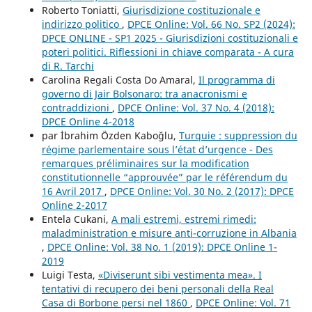
Roberto Toniatti,
Giurisdizione costituzionale e
indirizzo politico
,
DPCE Online: Vol. 66 No. SP2 (2024):
DPCE ONLINE - SP1 2025 - Giurisdizioni costituzionali e
poteri politici. Riflessioni in chiave comparata - A cura
di R. Tarchi
Carolina Regali Costa Do Amaral,
Il programma di
governo di Jair Bolsonaro: tra anacronismi e
contraddizioni
,
DPCE Online: Vol. 37 No. 4 (2018):
DPCE Online 4-2018
par İbrahim Özden Kaboğlu,
Turquie : suppression du
régime parlementaire sous l’état d’urgence - Des
remarques préliminaires sur la modification
constitutionnelle “approuvée” par le référendum du
16 Avril 2017
,
DPCE Online: Vol. 30 No. 2 (2017): DPCE
Online 2-2017
Entela Cukani,
A mali estremi, estremi rimedi:
maladministration e misure anti-corruzione in Albania
,
DPCE Online: Vol. 38 No. 1 (2019): DPCE Online 1-
2019
Luigi Testa,
«Diviserunt sibi vestimenta mea». I
tentativi di recupero dei beni personali della Real
Casa di Borbone persi nel 1860
,
DPCE Online: Vol. 71